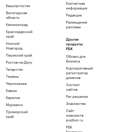
Контактная
Башкортостан
информация
Вологодская
Редакция
область
Размещение
Калининград
рекламы
Краснодарский
край
Другие
Нижний
продукты
Новгород
РБК
Пермский край
Облако для
бизнеса
Ростов-на-Дону
Корпоративный
Татарстан
регистратор
Тюмень
доменов
Черноземье
Хостинг
сайтов
Кавказ
Рег.решения
Карелия
Знакомства
Мурманск
Сайт
Приморский
знакомств
край
podbor.ru
РБК
Компании