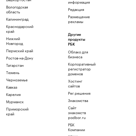
информация
Вологодская
Редакция
область
Размещение
Калининград
рекламы
Краснодарский
край
Другие
Нижний
продукты
Новгород
РБК
Пермский край
Облако для
бизнеса
Ростов-на-Дону
Корпоративный
Татарстан
регистратор
Тюмень
доменов
Черноземье
Хостинг
сайтов
Кавказ
Рег.решения
Карелия
Знакомства
Мурманск
Сайт
Приморский
знакомств
край
podbor.ru
РБК
Компании