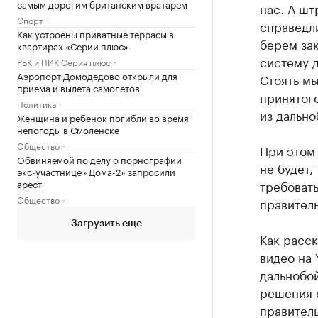
самым дорогим британским вратарем
нас. А ш
Спорт
справедл
Как устроены приватные террасы в
берем зак
квартирах «Серии плюс»
систему д
РБК и ПИК Серия плюс
Аэропорт Домодедово открыли для
Стоять м
приема и вылета самолетов
принятог
Политика
из дальн
Женщина и ребенок погибли во время
непогоды в Смоленске
Общество
При этом 
Обвиняемой по делу о порнографии
не будет,
экс-участнице «Дома-2» запросили
арест
требовать
Общество
правитель
Загрузить еще
Как расск
видео на
дальнобой
решения о
правитель