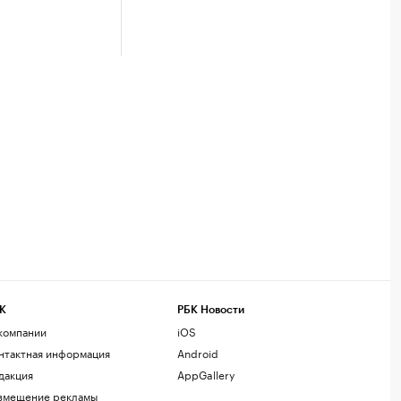
К
РБК Новости
компании
iOS
нтактная информация
Android
дакция
AppGallery
змещение рекламы