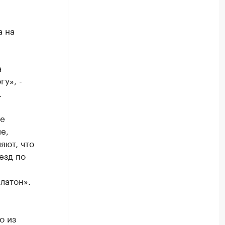
а на
а
у», -
.
ее
е,
яют, что
езд по
латон».
о из