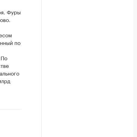
ря. Фуры
ово.
весом
енный по
 По
стве
ального
млрд