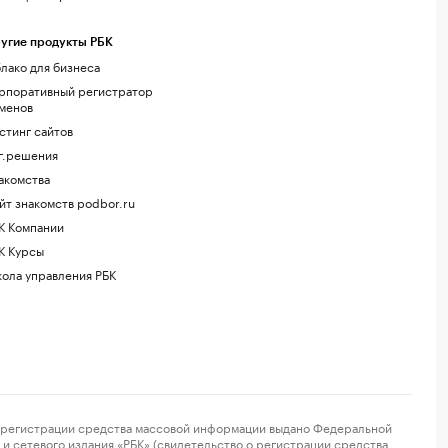
угие продукты РБК
лако для бизнеса
рпоративный регистратор
менов
стинг сайтов
г.решения
акомства
йт знакомств podbor.ru
К Компании
К Курсы
ола управления РБК
регистрации средства массовой информации выдано Федеральной
и сетевого издания «РБК» (свидетельство о регистрации средства