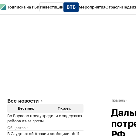
Подписка на РБК
Инвестиции
Мероприятия
Отрасли
Недви
РБК Life
Тренды
Визионеры
Национальные проекты
Город
Стиль
Кр
Конференции СПб
Спецпроекты
Проверка контрагентов
Политика
Тюмень
Все новости
Тюмень
Весь мир
Даль
Во Внуково предупредили о задержках
рейсов из-за грозы
потр
Общество
В Саудовской Аравии сообщили об 11
РФ