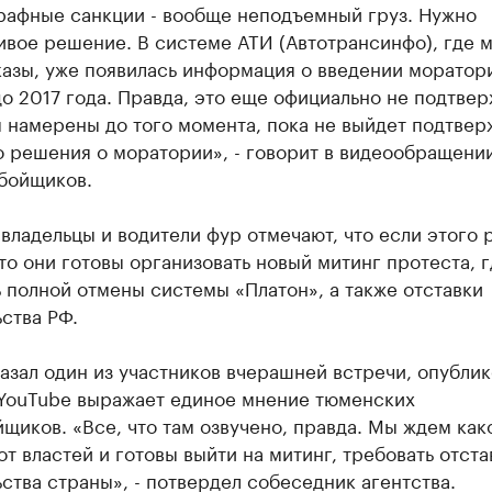
трафные санкции - вообще неподъемный груз. Нужно
ивое решение. В системе АТИ (Автотрансинфо), где 
азы, уже появилась информация о введении моратор
о 2017 года. Правда, это еще официально не подтвер
ы намерены до того момента, пока не выйдет подтве
о решения о моратории», - говорит в видеообращени
обойщиков.
владельцы и водители фур отмечают, что если этого
 то они готовы организовать новый митинг протеста, г
 полной отмены системы «Платон», а также отставки
ства РФ.
азал один из участников вчерашней встречи, опубли
 YouTube выражает единое мнение тюменских
щиков. «Все, что там озвучено, правда. Мы ждем как
т властей и готовы выйти на митинг, требовать отста
ства страны», - потвердел собеседник агентства.