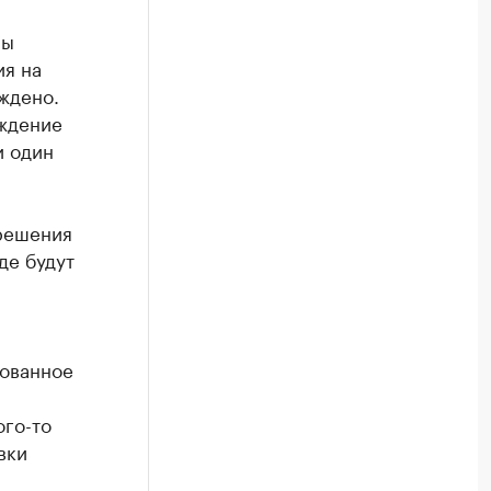
мы
ия на
ждено.
рждение
и один
 решения
де будут
кованное
ого-то
вки