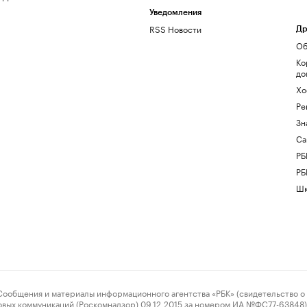
Уведомления
RSS Новости
Др
Об
Ко
до
Хо
Ре
Зн
Са
РБ
РБ
Шк
ения и материалы информационного агентства «РБК» (свидетельство о 
овых коммуникаций (Роскомнадзор) 09.12.2015 за номером ИА №ФС77-63848) 