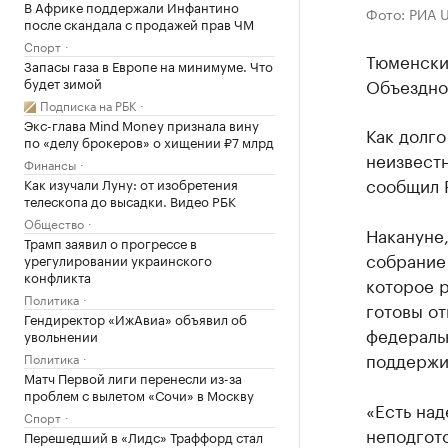
В Африке поддержали Инфантино
Фото: РИА 
после скандала с продажей прав ЧМ
Спорт
Тюменски
Запасы газа в Европе на минимуме. Что
будет зимой
Объездно
Подписка на РБК
Экс-глава Mind Money признала вину
Как долго
по «делу брокеров» о хищении ₽7 млрд
неизвестн
Финансы
сообщил 
Как изучали Луну: от изобретения
телескопа до высадки. Видео РБК
Общество
Накануне
Трамп заявил о прогрессе в
собрание
урегулировании украинского
конфликта
которое р
Политика
готовы от
Гендиректор «ИжАвиа» объявил об
федеральн
увольнении
поддержи
Политика
Матч Первой лиги перенесли из-за
проблем с вылетом «Сочи» в Москву
«Есть над
Спорт
неподгото
Перешедший в «Лидс» Траффорд стал