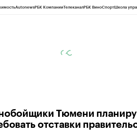
жимость
Autonews
РБК Компании
Телеканал
РБК Вино
Спорт
Школа упра
ипто
РБК Бизнес-среда
Дискуссионный клуб
Исследования
Кредитные 
Экономика
Бизнес
Технологии и медиа
Финансы
Рынок наличной валю
нобойщики Тюмени планир
ебовать отставки правитель