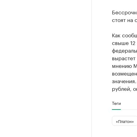
Бессрочн
стоят на 
Как сообщ
свыше 12 
федераль
вырастет 
мнению Ми
возмещен
значения.
рублей, о
Теги
«Платон»