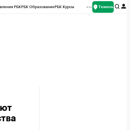
Тюмень
вления РБК
РБК Образование
РБК Курсы
рейтинги
Франшизы
Газета
Спецпроекты СПб
ты
уют
ства