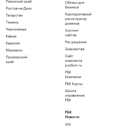
Пермский край
Облако для
бизнеса
Ростов-на-Дону
Корпоративный
Татарстан
регистратор
Тюмень
доменов
Черноземье
Хостинг
сайтов
Кавказ
Рег.решения
Карелия
Знакомства
Мурманск
Сайт
Приморский
знакомств
край
podbor.ru
РБК
Компании
РБК Курсы
Школа
управления
РБК
РБК
Новости
iOS