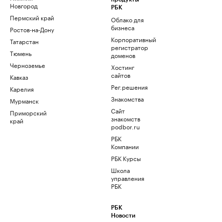
Новгород
РБК
Пермский край
Облако для
бизнеса
Ростов-на-Дону
Корпоративный
Татарстан
регистратор
Тюмень
доменов
Черноземье
Хостинг
сайтов
Кавказ
Рег.решения
Карелия
Знакомства
Мурманск
Сайт
Приморский
знакомств
край
podbor.ru
РБК
Компании
РБК Курсы
Школа
управления
РБК
РБК
Новости