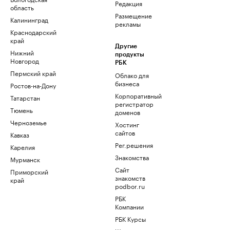
Редакция
область
Размещение
Калининград
рекламы
Краснодарский
край
Другие
Нижний
продукты
Новгород
РБК
Пермский край
Облако для
бизнеса
Ростов-на-Дону
Корпоративный
Татарстан
регистратор
Тюмень
доменов
Черноземье
Хостинг
сайтов
Кавказ
Рег.решения
Карелия
Знакомства
Мурманск
Сайт
Приморский
знакомств
край
podbor.ru
РБК
Компании
РБК Курсы