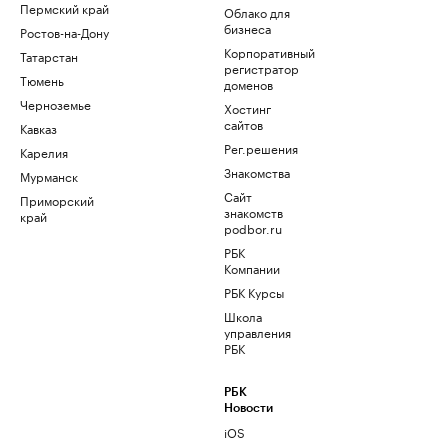
Пермский край
Облако для
бизнеса
Ростов-на-Дону
Корпоративный
Татарстан
регистратор
Тюмень
доменов
Черноземье
Хостинг
сайтов
Кавказ
Рег.решения
Карелия
Знакомства
Мурманск
Сайт
Приморский
знакомств
край
podbor.ru
РБК
Компании
РБК Курсы
Школа
управления
РБК
РБК
Новости
iOS