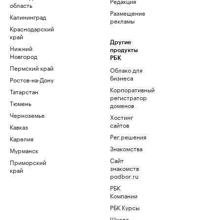
Редакция
область
Размещение
Калининград
рекламы
Краснодарский
край
Другие
Нижний
продукты
Новгород
РБК
Пермский край
Облако для
бизнеса
Ростов-на-Дону
Корпоративный
Татарстан
регистратор
Тюмень
доменов
Черноземье
Хостинг
сайтов
Кавказ
Рег.решения
Карелия
Знакомства
Мурманск
Сайт
Приморский
знакомств
край
podbor.ru
РБК
Компании
РБК Курсы
Школа