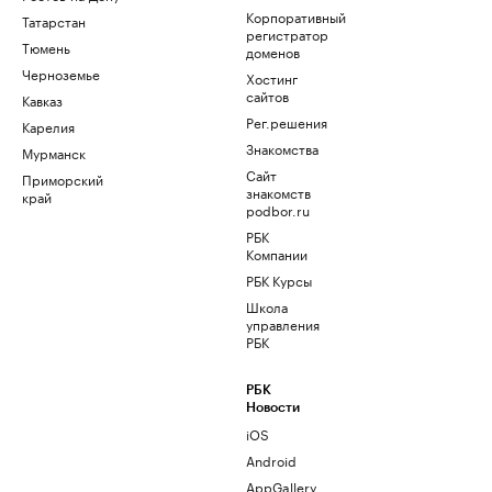
Корпоративный
Татарстан
регистратор
Тюмень
доменов
Черноземье
Хостинг
сайтов
Кавказ
Рег.решения
Карелия
Знакомства
Мурманск
Сайт
Приморский
знакомств
край
podbor.ru
РБК
Компании
РБК Курсы
Школа
управления
РБК
РБК
Новости
iOS
Android
AppGallery