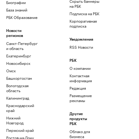
Скрыть баннеры
Биографии
на РБК
База знаний
Подписка на РБК
РБК Образование
Корпоративная
подписка
Новости
регионов
Уведомления
Санкт-Петербург
RSS Новости
и область
Екатеринбург
РБК
Новосибирск
О компании
Омск
Контактная
Башкортостан
информация
Вологодская
Редакция
область
Размещение
Калининград
рекламы
Краснодарский
край
Другие
Нижний
продукты
Новгород
РБК
Пермский край
Облако для
бизнеса
Ростов-на-Дону