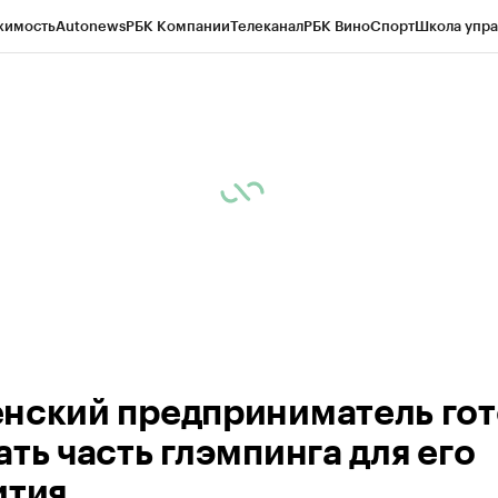
жимость
Autonews
РБК Компании
Телеканал
РБК Вино
Спорт
Школа упра
ипто
РБК Бизнес-среда
Дискуссионный клуб
Исследования
Кредитные 
Экономика
Бизнес
Технологии и медиа
Финансы
Рынок наличной валю
нский предприниматель гот
ть часть глэмпинга для его
ития