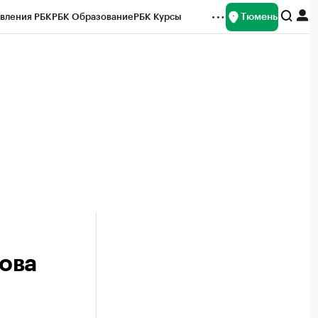
Тюмень
вления РБК
РБК Образование
РБК Курсы
рейтинги
Франшизы
Газета
Спецпроекты СПб
ты
ова