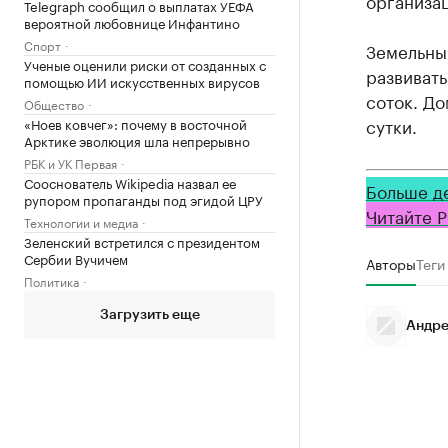
организа
Telegraph сообщил о выплатах УЕФА
вероятной любовнице Инфантино
Спорт
Земельны
Ученые оценили риски от созданных с
развивать
помощью ИИ искусственных вирусов
соток. До
Общество
сутки.
«Ноев ковчег»: почему в восточной
Арктике эволюция шла непрерывно
РБК и УК Первая
Сооснователь Wikipedia назвал ее
Больше д
рупором пропаганды под эгидой ЦРУ
Читайте Р
Технологии и медиа
Зеленский встретился с президентом
Сербии Вучичем
Авторы
Теги
Политика
Загрузить еще
Андре