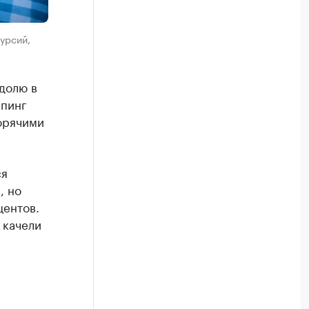
урсий,
долю в
мпинг
орячими
ся
, но
центов.
 качели