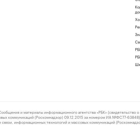
Ко
до
Хо
Ре
Зн
Са
РБ
РБ
Шк
ения и материалы информационного агентства «РБК» (свидетельство о 
овых коммуникаций (Роскомнадзор) 09.12.2015 за номером ИА №ФС77-63848) 
 связи, информационных технологий и массовых коммуникаций (Роскомнадз