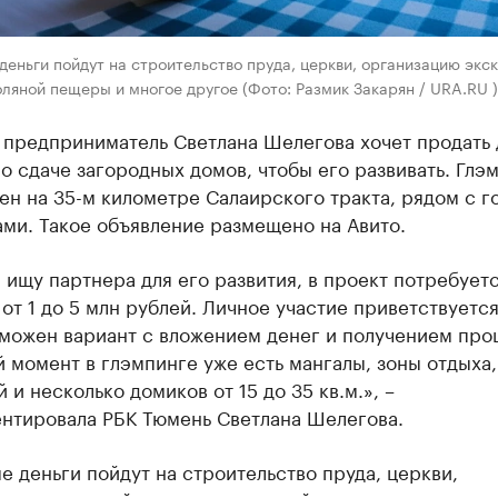
еньги пойдут на строительство пруда, церкви, организацию экск
ляной пещеры и многое другое (Фото: Размик Закарян / URA.RU )
 предприниматель Светлана Шелегова хочет продать 
о сдаче загородных домов, чтобы его развивать. Глэ
н на 35-м километре Салаирского тракта, рядом с г
ми. Такое объявление размещено на Авито.
 ищу партнера для его развития, в проект потребует
от 1 до 5 млн рублей. Личное участие приветствуется
зможен вариант с вложением денег и получением про
 момент в глэмпинге уже есть мангалы, зоны отдыха,
й и несколько домиков от 15 до 35 кв.м.», –
нтировала РБК Тюмень Светлана Шелегова.
 деньги пойдут на строительство пруда, церкви,