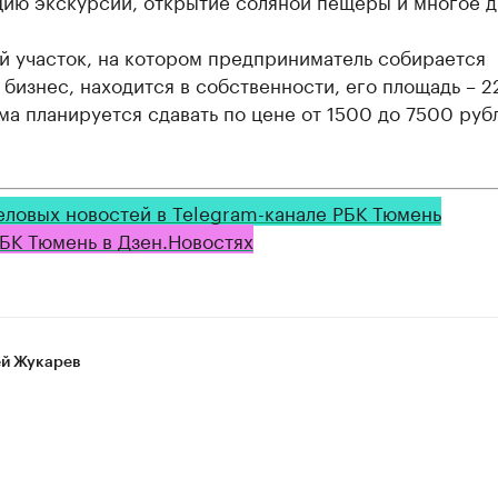
цию экскурсий, открытие соляной пещеры и многое д
й участок, на котором предприниматель собирается
 бизнес, находится в собственности, его площадь – 2
ма планируется сдавать по цене от 1500 до 7500 руб
еловых новостей в Telegram-канале РБК Тюмень
БК Тюмень в Дзен.Новостях
й Жукарев