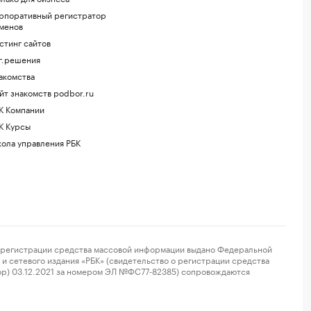
рпоративный регистратор
менов
стинг сайтов
г.решения
акомства
йт знакомств podbor.ru
К Компании
К Курсы
ола управления РБК
регистрации средства массовой информации выдано Федеральной
и сетевого издания «РБК» (свидетельство о регистрации средства
ор) 03.12.2021 за номером ЭЛ №ФС77-82385) сопровождаются