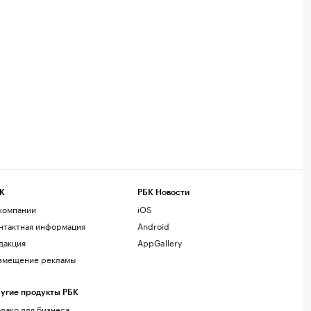
К
РБК Новости
компании
iOS
нтактная информация
Android
дакция
AppGallery
змещение рекламы
угие продукты РБК
лако для бизнеса