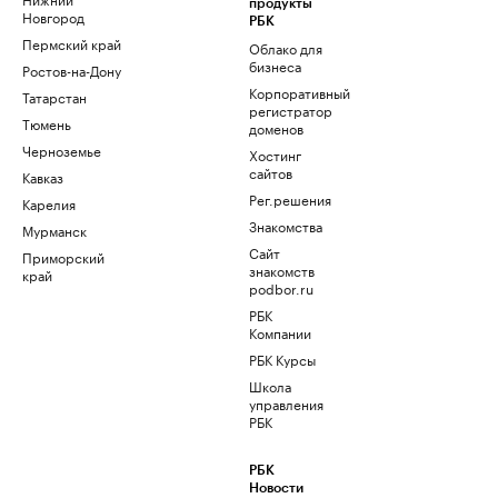
продукты
Новгород
РБК
Пермский край
Облако для
бизнеса
Ростов-на-Дону
Корпоративный
Татарстан
регистратор
Тюмень
доменов
Черноземье
Хостинг
сайтов
Кавказ
Рег.решения
Карелия
Знакомства
Мурманск
Сайт
Приморский
знакомств
край
podbor.ru
РБК
Компании
РБК Курсы
Школа
управления
РБК
РБК
Новости