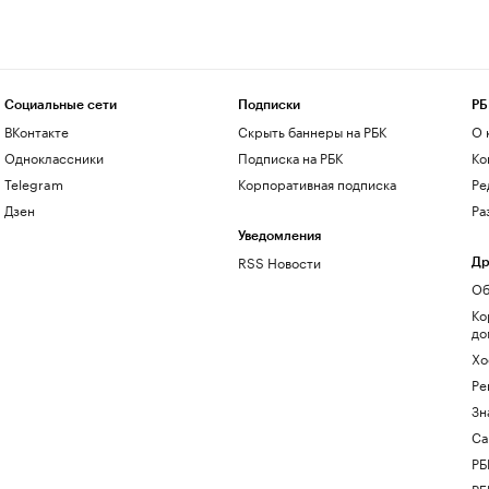
Социальные сети
Подписки
РБ
ВКонтакте
Скрыть баннеры на РБК
О 
Одноклассники
Подписка на РБК
Ко
Telegram
Корпоративная подписка
Ре
Дзен
Ра
Уведомления
RSS Новости
Др
Об
Ко
до
Хо
Ре
Зн
Са
РБ
РБ