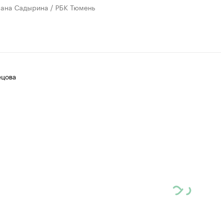
лана Садырина / РБК Тюмень
ецова