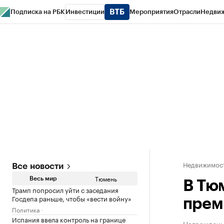
Подписка на РБК
Инвестиции
Мероприятия
Отрасли
Недви
РБК Life
Тренды
Визионеры
Национальные проекты
Город
Стиль
Кр
Конференции СПб
Спецпроекты
Проверка контрагентов
Политика
Недвижимос
Все новости
Тюмень
Весь мир
В Тю
Трамп попросил уйти с заседания
Госдепа раньше, чтобы «вести войну»
прем
Политика
Испания ввела контроль на границе
Награждены