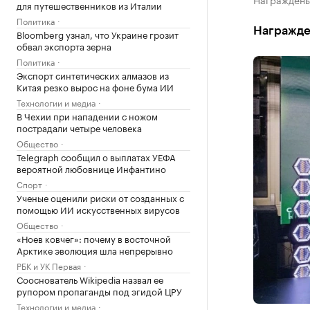
для путешественников из Италии
Политика
Награжде
Bloomberg узнал, что Украине грозит
обвал экспорта зерна
Политика
Экспорт синтетических алмазов из
Китая резко вырос на фоне бума ИИ
Технологии и медиа
В Чехии при нападении с ножом
пострадали четыре человека
Общество
Telegraph сообщил о выплатах УЕФА
вероятной любовнице Инфантино
Спорт
Ученые оценили риски от созданных с
помощью ИИ искусственных вирусов
Общество
«Ноев ковчег»: почему в восточной
Арктике эволюция шла непрерывно
РБК и УК Первая
Сооснователь Wikipedia назвал ее
рупором пропаганды под эгидой ЦРУ
Технологии и медиа