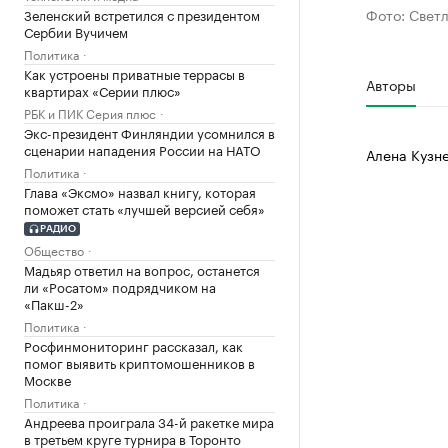
Фото: Свет
Зеленский встретился с президентом
Сербии Вучичем
Политика
Как устроены приватные террасы в
Авторы
квартирах «Серии плюс»
РБК и ПИК Серия плюс
Экс-президент Финляндии усомнился в
сценарии нападения России на НАТО
Алена Кузн
Политика
Глава «Эксмо» назвал книгу, которая
поможет стать «лучшей версией себя»
РАДИО
Общество
Мадьяр ответил на вопрос, останется
ли «Росатом» подрядчиком на
«Пакш-2»
Политика
Росфинмониторинг рассказал, как
помог выявить криптомошенников в
Москве
Политика
Андреева проиграла 34-й ракетке мира
в третьем круге турнира в Торонто