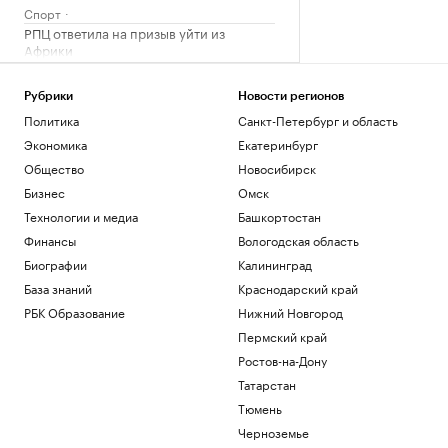
Спорт
РПЦ ответила на призыв уйти из
Африки
Политика
Минпромторг сообщил об изучении
Рубрики
Новости регионов
властями идей по поддержке селлеров
Политика
Санкт-Петербург и область
WB
Экономика
Екатеринбург
Бизнес
Александр Усик заявил, что у него есть
Общество
Новосибирск
«два варианта» для прощального боя
Бизнес
Омск
Спорт
Технологии и медиа
Башкортостан
Что такое медленная жизнь и какую
Финансы
Вологодская область
роль в этом играет дерево
Биографии
Калининград
РБК и Старквуд
База знаний
Краснодарский край
Загрузить еще
РБК Образование
Нижний Новгород
Пермский край
Ростов-на-Дону
Татарстан
Тюмень
Черноземье