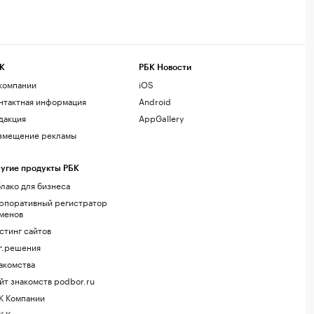
К
РБК Новости
компании
iOS
нтактная информация
Android
дакция
AppGallery
змещение рекламы
угие продукты РБК
лако для бизнеса
рпоративный регистратор
менов
стинг сайтов
г.решения
акомства
йт знакомств podbor.ru
К Компании
К Курсы