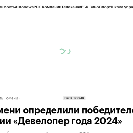
жимость
Autonews
РБК Компании
Телеканал
РБК Вино
Спорт
Школа упра
ипто
РБК Бизнес-среда
Дискуссионный клуб
Исследования
Кредитные 
Экономика
Бизнес
Технологии и медиа
Финансы
Рынок наличной валю
ть Тюмени
ЭКСКЛЮЗИВ
мени определили победител
ии «Девелопер года 2024»
 победители премии «Девелопер года 2024»