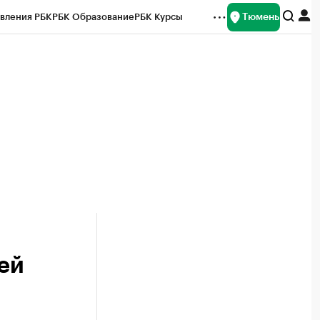
Тюмень
вления РБК
РБК Образование
РБК Курсы
рейтинги
Франшизы
Газета
Спецпроекты СПб
ты
ей