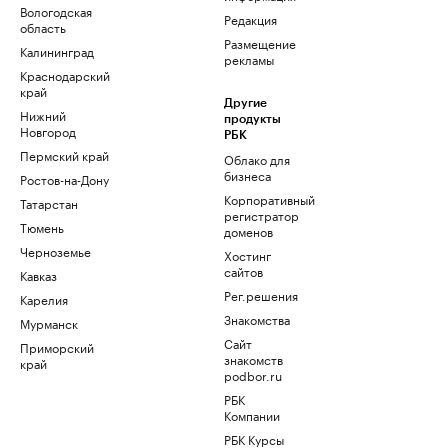
Вологодская
Редакция
область
Размещение
Калининград
рекламы
Краснодарский
край
Другие
Нижний
продукты
Новгород
РБК
Пермский край
Облако для
бизнеса
Ростов-на-Дону
Корпоративный
Татарстан
регистратор
Тюмень
доменов
Черноземье
Хостинг
сайтов
Кавказ
Рег.решения
Карелия
Знакомства
Мурманск
Сайт
Приморский
знакомств
край
podbor.ru
РБК
Компании
РБК Курсы