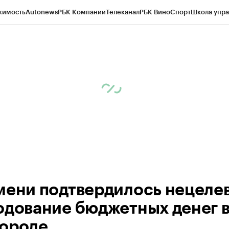
жимость
Autonews
РБК Компании
Телеканал
РБК Вино
Спорт
Школа упра
ипто
РБК Бизнес-среда
Дискуссионный клуб
Исследования
Кредитные 
Экономика
Бизнес
Технологии и медиа
Финансы
Рынок наличной валю
мени подтвердилось нецеле
одование бюджетных денег 
ороде