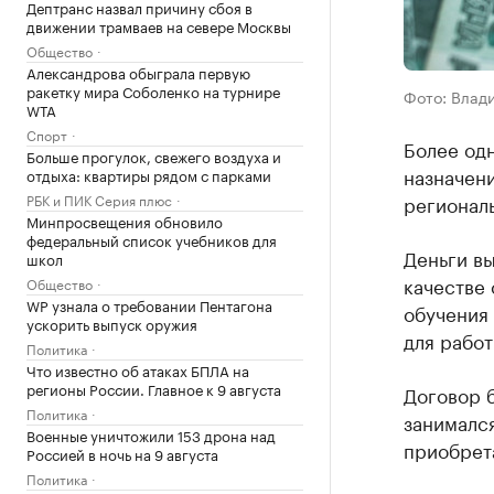
Дептранс назвал причину сбоя в
движении трамваев на севере Москвы
Общество
Александрова обыграла первую
ракетку мира Соболенко на турнире
Фото: Влад
WTA
Спорт
Более од
Больше прогулок, свежего воздуха и
назначен
отдыха: квартиры рядом с парками
РБК и ПИК Серия плюс
регионал
Минпросвещения обновило
федеральный список учебников для
Деньги в
школ
качестве 
Общество
WP узнала о требовании Пентагона
обучения 
ускорить выпуск оружия
для работ
Политика
Что известно об атаках БПЛА на
регионы России. Главное к 9 августа
Договор 
Политика
занимался
Военные уничтожили 153 дрона над
приобрета
Россией в ночь на 9 августа
Политика