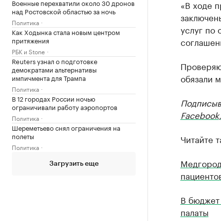
Военные перехватили около 30 дронов
«В ходе п
над Ростовской областью за ночь
заключены
Политика
услуг по 
Как Ходынка стала новым центром
притяжения
соглашени
РБК и Stone
Reuters узнал о подготовке
Проверяющ
демократами альтернативы
обязали 
импичмента для Трампа
Политика
В 12 городах России ночью
Подписыв
ограничивали работу аэропортов
Facebook
,
Политика
Шереметьево снял ограничения на
полеты
Читайте т
Политика
Медгород
Загрузить еще
пациенто
В бюджет
палаты