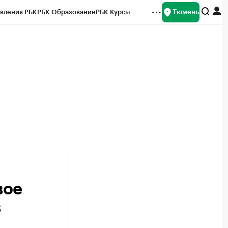
Тюмень
вления РБК
РБК Образование
РБК Курсы
рейтинги
Франшизы
Газета
Спецпроекты СПб
ты
вое
в