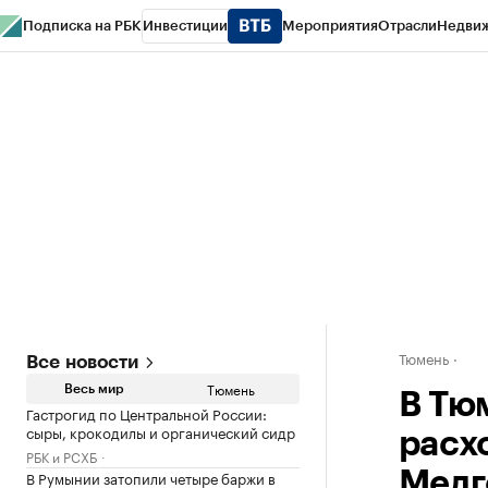
Подписка на РБК
Инвестиции
Мероприятия
Отрасли
Недви
РБК Life
Тренды
Визионеры
Национальные проекты
Город
Стиль
Кр
Конференции СПб
Спецпроекты
Проверка контрагентов
Политика
Тюмень
Все новости
Тюмень
Весь мир
В Тю
Гастрогид по Центральной России:
сыры, крокодилы и органический сидр
расх
РБК и РСХБ
В Румынии затопили четыре баржи в
Медг