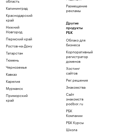
область
Размещение
Калининград
рекламы
Краснодарский
край
Другие
Нижний
продукты
Новгород
РБК
Пермский край
Облако для
бизнеса
Ростов-на-Дону
Корпоративный
Татарстан
регистратор
Тюмень
доменов
Черноземье
Хостинг
сайтов
Кавказ
Рег.решения
Карелия
Знакомства
Мурманск
Сайт
Приморский
знакомств
край
podbor.ru
РБК
Компании
РБК Курсы
Школа