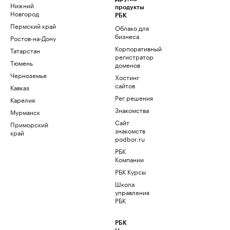
Нижний
продукты
Новгород
РБК
Пермский край
Облако для
бизнеса
Ростов-на-Дону
Корпоративный
Татарстан
регистратор
Тюмень
доменов
Черноземье
Хостинг
сайтов
Кавказ
Рег.решения
Карелия
Знакомства
Мурманск
Сайт
Приморский
знакомств
край
podbor.ru
РБК
Компании
РБК Курсы
Школа
управления
РБК
РБК