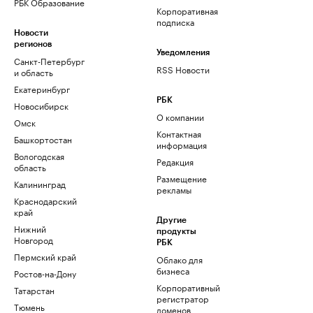
РБК Образование
Корпоративная
подписка
Новости
регионов
Уведомления
Санкт-Петербург
RSS Новости
и область
Екатеринбург
РБК
Новосибирск
О компании
Омск
Контактная
Башкортостан
информация
Вологодская
Редакция
область
Размещение
Калининград
рекламы
Краснодарский
край
Другие
Нижний
продукты
Новгород
РБК
Пермский край
Облако для
бизнеса
Ростов-на-Дону
Корпоративный
Татарстан
регистратор
Тюмень
доменов