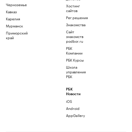
Черноземье
Хостинг
сайтов
Кавказ
Рег.решения
Карелия
Знакомства
Мурманск
Сайт
Приморский
знакомств
край
podbor.ru
РБК
Компании
РБК Курсы
Школа
управления
РБК
РБК
Новости
iOS
Android
AppGallery