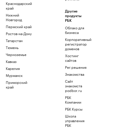
Краснодарский
край
Другие
Нижний
продукты
Новгород
РБК
Пермский край
Облако для
бизнеса
Ростов-на-Дону
Корпоративный
Татарстан
регистратор
Тюмень
доменов
Черноземье
Хостинг
сайтов
Кавказ
Рег.решения
Карелия
Знакомства
Мурманск
Сайт
Приморский
знакомств
край
podbor.ru
РБК
Компании
РБК Курсы
Школа
управления
РБК