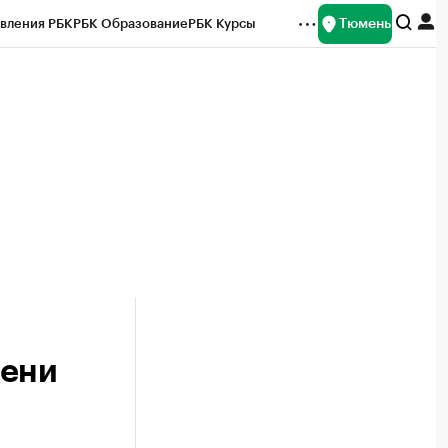
Тюмень
вления РБК
РБК Образование
РБК Курсы
рейтинги
Франшизы
Газета
Спецпроекты СПб
ты
мени