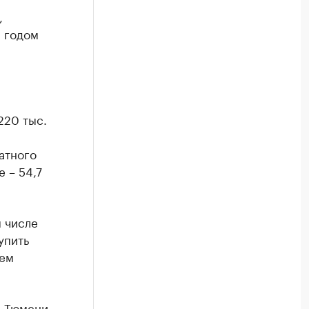
,
 годом
м
220 тыс.
атного
е – 54,7
м числе
упить
чем
в Тюмени