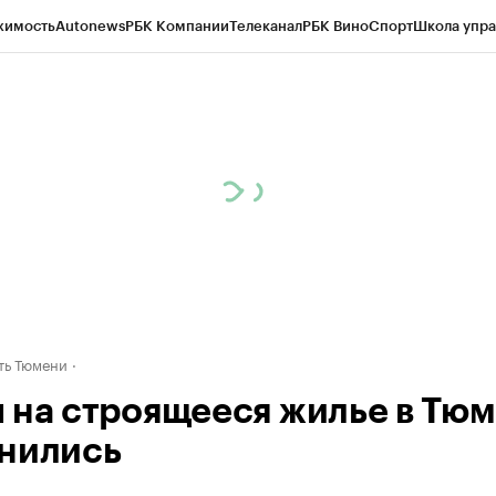
жимость
Autonews
РБК Компании
Телеканал
РБК Вино
Спорт
Школа упра
ипто
РБК Бизнес-среда
Дискуссионный клуб
Исследования
Кредитные 
Экономика
Бизнес
Технологии и медиа
Финансы
Рынок наличной валю
ть Тюмени
 на строящееся жилье в Тю
нились