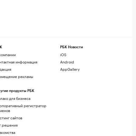
К
РБК Новости
компании
iOS
нтактная информация
Android
дакция
AppGallery
змещение рекламы
угие продукты РБК
лако для бизнеса
рпоративный регистратор
менов
стинг сайтов
г.решения
акомства