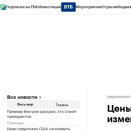
Подписка на РБК
Инвестиции
Мероприятия
Отрасли
Недви
РБК Life
Тренды
Визионеры
Национальные проекты
Город
Стиль
Кр
Конференции СПб
Спецпроекты
Проверка контрагентов
Политика
Недвижимос
Все новости
Тюмень
Весь мир
Цены
Премьер Венгрии раскрыл, кто станет
президентом
изме
Политика
Иран предложил США «исправить