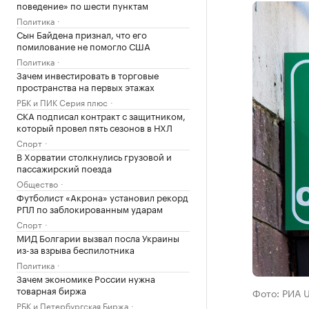
поведение» по шести пунктам
Политика
Сын Байдена признал, что его
помилование не помогло США
Политика
Зачем инвестировать в торговые
пространства на первых этажах
РБК и ПИК Серия плюс
СКА подписал контракт с защитником,
который провел пять сезонов в НХЛ
Спорт
В Хорватии столкнулись грузовой и
пассажирский поезда
Общество
Футболист «Акрона» установил рекорд
РПЛ по заблокированным ударам
Спорт
МИД Болгарии вызвал посла Украины
из-за взрыва беспилотника
Политика
Зачем экономике России нужна
товарная биржа
Фото: РИА 
РБК и Петербургская Биржа