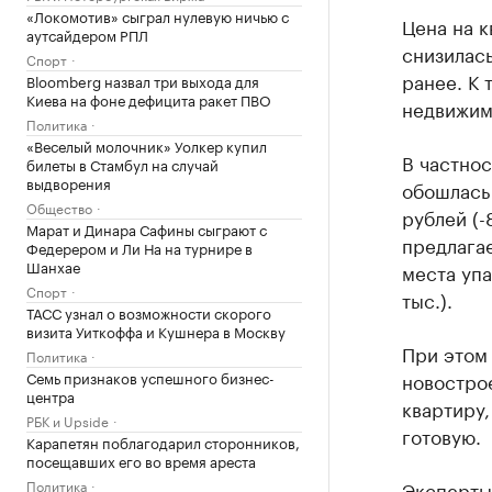
«Локомотив» сыграл нулевую ничью с
Цена на к
аутсайдером РПЛ
снизилас
Спорт
ранее. К 
Bloomberg назвал три выхода для
Киева на фоне дефицита ракет ПВО
недвижим
Политика
«Веселый молочник» Уолкер купил
В частнос
билеты в Стамбул на случай
выдворения
обошлась 
Общество
рублей (-
Марат и Динара Сафины сыграют с
предлагае
Федерером и Ли На на турнире в
Шанхае
места упа
Спорт
тыс.).
ТАСС узнал о возможности скорого
визита Уиткоффа и Кушнера в Москву
При этом 
Политика
Семь признаков успешного бизнес-
новостро
центра
квартиру,
РБК и Upside
готовую.
Карапетян поблагодарил сторонников,
посещавших его во время ареста
Политика
Эксперты