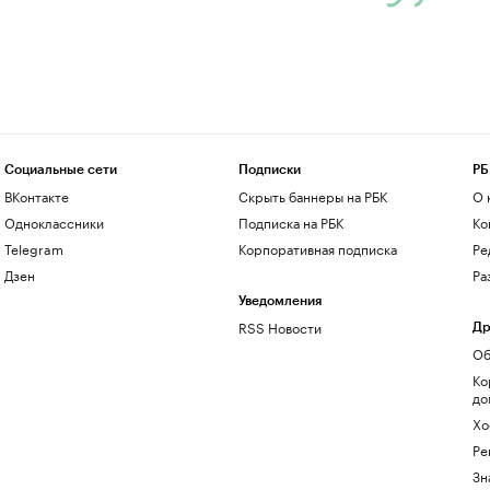
Социальные сети
Подписки
РБ
ВКонтакте
Скрыть баннеры на РБК
О 
Одноклассники
Подписка на РБК
Ко
Telegram
Корпоративная подписка
Ре
Дзен
Ра
Уведомления
RSS Новости
Др
Об
Ко
до
Хо
Ре
Зн