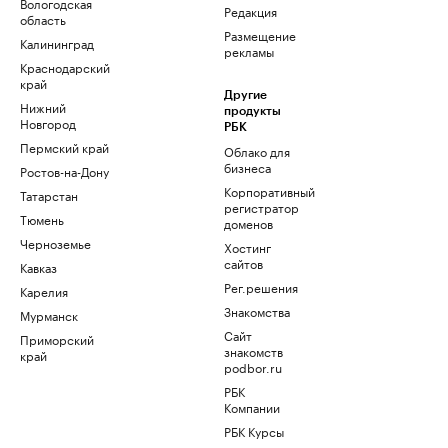
Вологодская
Редакция
область
Размещение
Калининград
рекламы
Краснодарский
край
Другие
Нижний
продукты
Новгород
РБК
Пермский край
Облако для
бизнеса
Ростов-на-Дону
Корпоративный
Татарстан
регистратор
Тюмень
доменов
Черноземье
Хостинг
сайтов
Кавказ
Рег.решения
Карелия
Знакомства
Мурманск
Сайт
Приморский
знакомств
край
podbor.ru
РБК
Компании
РБК Курсы