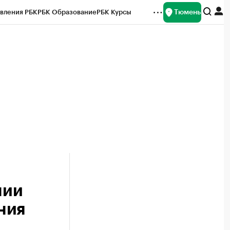
Тюмень
вления РБК
РБК Образование
РБК Курсы
рейтинги
Франшизы
Газета
Спецпроекты СПб
ты
нии
ния