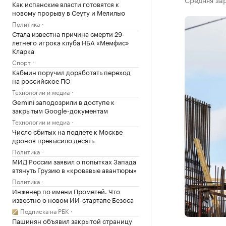
Как испанские власти готовятся к
новому прорыву в Сеуту и Мелилью
Политика
Стала известна причина смерти 29-
летнего игрока клуба НБА «Мемфис»
Кларка
Спорт
Кабмин поручил доработать переход
на российское ПО
Технологии и медиа
Gemini заподозрили в доступе к
закрытым Google-документам
Технологии и медиа
Число сбитых на подлете к Москве
дронов превысило десять
Политика
МИД России заявил о попытках Запада
втянуть Грузию в «кровавые авантюры»
Политика
Инженер по имени Прометей. Что
известно о новом ИИ-стартапе Безоса
Подписка на РБК
Пашинян объявил закрытой страницу