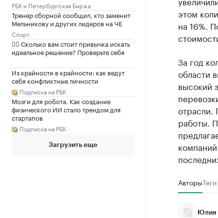
увеличили
РБК и Петербургская Биржа
этом коли
Тренер сборной сообщил, кто заменит
Мельникову и других лидеров на ЧЕ
на 16%. П
Спорт
стоимости
✍🏻 Сколько вам стоит привычка искать
идеальное решение? Проверьте себя
За год ко
Из крайности в крайности: как ведут
области 
себя конфликтные личности
высокий з
Подписка на РБК
перевозки
Мозги для робота. Как создание
отрасли. 
физического ИИ стало трендом для
стартапов
работы. П
Подписка на РБК
предлага
компаний
Загрузить еще
последних
Авторы
Теги
Юлия 