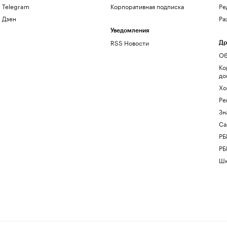
Telegram
Корпоративная подписка
Ре
Дзен
Ра
Уведомления
RSS Новости
Др
Об
Ко
до
Хо
Ре
Зн
Са
РБ
РБ
Шк