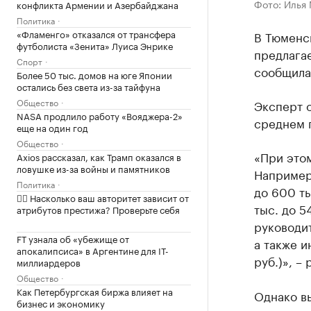
Фото: Илья
конфликта Армении и Азербайджана
Политика
«Фламенго» отказался от трансфера
В Тюменск
футболиста «Зенита» Луиса Энрике
предлагае
Спорт
сообщила 
Более 50 тыс. домов на юге Японии
остались без света из-за тайфуна
Общество
Эксперт о
NASA продлило работу «Вояджера-2»
среднем п
еще на один год
Общество
«При этом
Axios рассказал, как Трамп оказался в
ловушке из-за войны и памятников
Например,
Политика
до 600 ты
✍🏻 Насколько ваш авторитет зависит от
тыс. до 5
атрибутов престижа? Проверьте себя
руководит
FT узнала об «убежище от
а также и
апокалипсиса» в Аргентине для IT-
руб.)», ­–
миллиардеров
Общество
Как Петербургская биржа влияет на
Однако в
бизнес и экономику