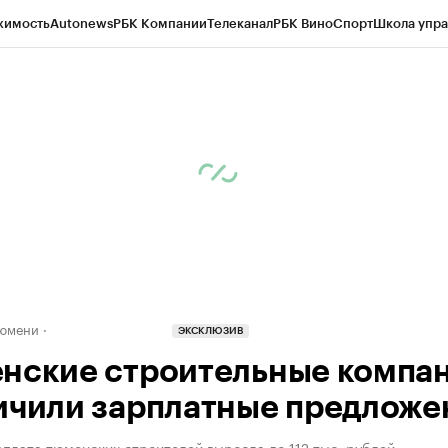
жимость
Autonews
РБК Компании
Телеканал
РБК Вино
Спорт
Школа упра
ипто
РБК Бизнес-среда
Дискуссионный клуб
Исследования
Кредитные 
Экономика
Бизнес
Технологии и медиа
Финансы
Рынок наличной валю
Тюмени
ЭКСКЛЮЗИВ
нские строительные компа
ичили зарплатные предложе
плата тюменских строителей выросла до 112 тыс. рублей