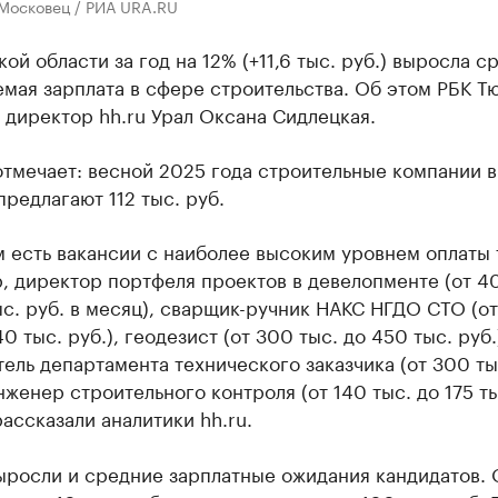
 Московец / РИА URA.RU
ой области за год на 12% (+11,6 тыс. руб.) выросла с
мая зарплата в сфере строительства. Об этом РБК Т
директор hh.ru Урал Оксана Сидлецкая.
тмечает: весной 2025 года строительные компании в
редлагают 112 тыс. руб.
 есть вакансии с наиболее высоким уровнем оплаты 
 директор портфеля проектов в девелопменте (от 4
с. руб. в месяц), сварщик-ручник НАКС НГДО СТО (от
40 тыс. руб.), геодезист (от 300 тыс. до 450 тыс. руб.
ель департамента технического заказчика (от 300 тыс
нженер строительного контроля (от 140 тыс. до 175 т
 рассказали аналитики hh.ru.
ыросли и средние зарплатные ожидания кандидатов. 