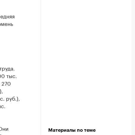
редняя
юмень
труда.
00 тыс.
 270
),
. руб.),
ыс.
Они
Материалы по теме