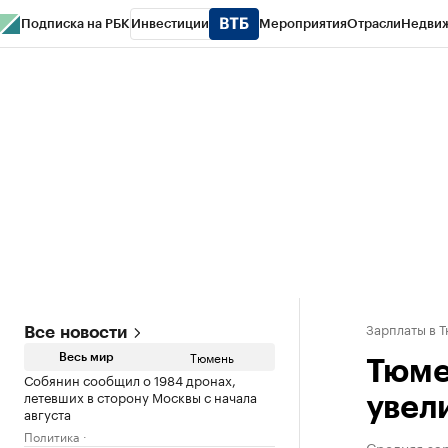
Подписка на РБК
Инвестиции
Мероприятия
Отрасли
Недви
РБК Life
Тренды
Визионеры
Национальные проекты
Город
Стиль
Кр
Конференции СПб
Спецпроекты
Проверка контрагентов
Политика
Зарплаты в 
Все новости
Тюмень
Весь мир
Тюме
Собянин сообщил о 1984 дронах,
летевших в сторону Москвы с начала
увел
августа
Политика
Средняя зар