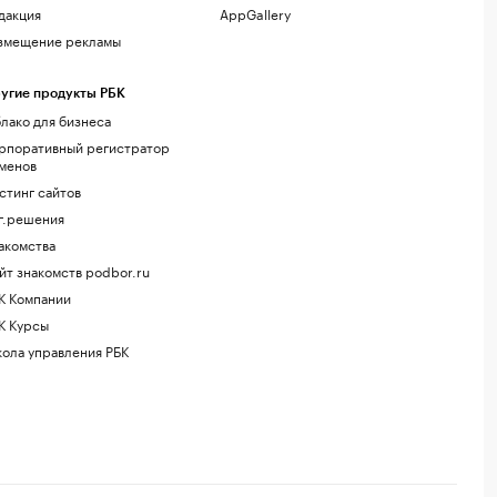
дакция
AppGallery
змещение рекламы
угие продукты РБК
лако для бизнеса
рпоративный регистратор
менов
стинг сайтов
г.решения
акомства
йт знакомств podbor.ru
К Компании
К Курсы
ола управления РБК