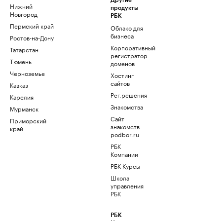
Другие
Нижний
продукты
Новгород
РБК
Пермский край
Облако для
бизнеса
Ростов-на-Дону
Корпоративный
Татарстан
регистратор
Тюмень
доменов
Черноземье
Хостинг
сайтов
Кавказ
Рег.решения
Карелия
Знакомства
Мурманск
Сайт
Приморский
знакомств
край
podbor.ru
РБК
Компании
РБК Курсы
Школа
управления
РБК
РБК