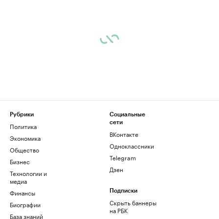
Рубрики
Социальные
сети
Политика
ВКонтакте
Экономика
Одноклассники
Общество
Telegram
Бизнес
Дзен
Технологии и
медиа
Финансы
Подписки
Скрыть баннеры
Биографии
на РБК
База знаний