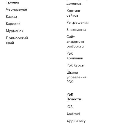
Тюмень
доменов
Черноземье
Хостинг
сайтов
Кавказ
Рег.решения
Карелия
Знакомства
Мурманск
Сайт
Приморский
знакомств
край
podbor.ru
РБК
Компании
РБК Курсы
Школа
управления
РБК
РБК
Новости
iOS
Android
AppGallery