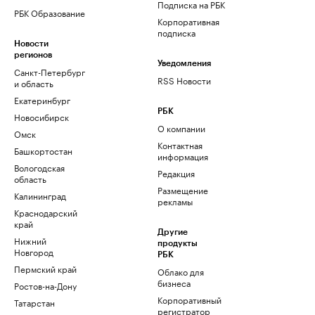
Подписка на РБК
РБК Образование
Корпоративная
подписка
Новости
регионов
Уведомления
Санкт-Петербург
RSS Новости
и область
Екатеринбург
РБК
Новосибирск
О компании
Омск
Контактная
Башкортостан
информация
Вологодская
Редакция
область
Размещение
Калининград
рекламы
Краснодарский
край
Другие
Нижний
продукты
Новгород
РБК
Пермский край
Облако для
бизнеса
Ростов-на-Дону
Корпоративный
Татарстан
регистратор