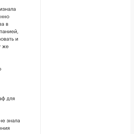
изнала
енно
ва в
панией,
овать и
у же
ю
аф для
не знала
ения