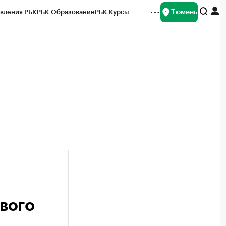
Тюмень
вления РБК
РБК Образование
РБК Курсы
рейтинги
Франшизы
Газета
Спецпроекты СПб
ты
вого