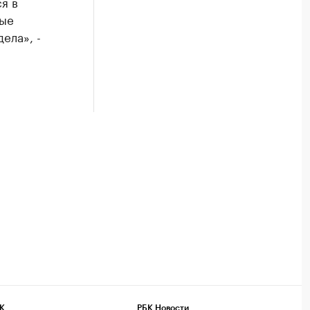
я в
ные
ела», -
К
РБК Новости