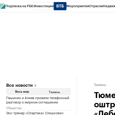
Подписка на РБК
Инвестиции
Мероприятия
Отрасли
Недви
РБК Life
Тренды
Визионеры
Национальные проекты
Город
Стиль
Кр
Конференции СПб
Спецпроекты
Проверка контрагентов
Политика
Тюмень
Все новости
Тюмень
Весь мир
Тюме
Пашинян и Алиев провели телефонный
разговор о мирном соглашении
оштр
Общество
Экс-тренер «Спартака» Слишкович
«Леб