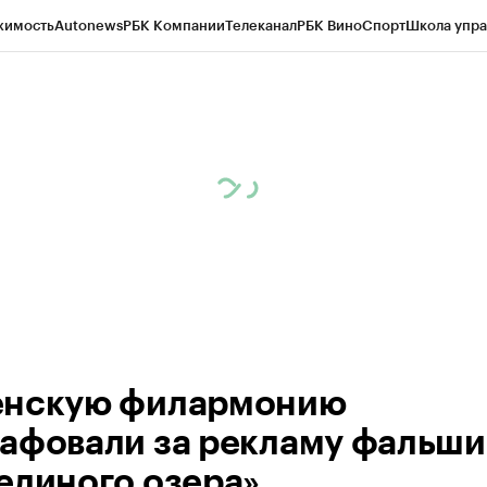
жимость
Autonews
РБК Компании
Телеканал
РБК Вино
Спорт
Школа упра
ипто
РБК Бизнес-среда
Дискуссионный клуб
Исследования
Кредитные 
Экономика
Бизнес
Технологии и медиа
Финансы
Рынок наличной валю
нскую филармонию
афовали за рекламу фальши
единого озера»