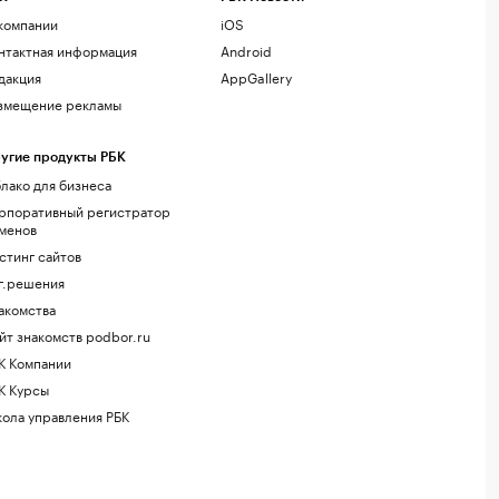
компании
iOS
нтактная информация
Android
дакция
AppGallery
змещение рекламы
угие продукты РБК
лако для бизнеса
рпоративный регистратор
менов
стинг сайтов
г.решения
акомства
йт знакомств podbor.ru
К Компании
К Курсы
ола управления РБК