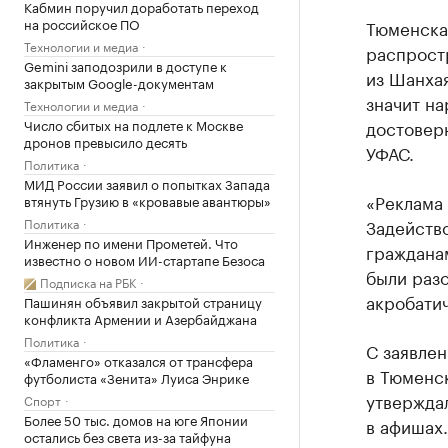
Кабмин поручил доработать переход
на российское ПО
Тюменска
Технологии и медиа
распрост
Gemini заподозрили в доступе к
из Шанхая
закрытым Google-документам
значит на
Технологии и медиа
Число сбитых на подлете к Москве
достоверн
дронов превысило десять
УФАС.
Политика
МИД России заявил о попытках Запада
«Реклама 
втянуть Грузию в «кровавые авантюры»
Политика
Задейство
Инженер по имени Прометей. Что
граждана
известно о новом ИИ-стартапе Безоса
были разо
Подписка на РБК
акробатич
Пашинян объявил закрытой страницу
конфликта Армении и Азербайджана
Политика
С заявле
«Фламенго» отказался от трансфера
в Тюменск
футболиста «Зенита» Луиса Энрике
утверждал
Спорт
Более 50 тыс. домов на юге Японии
в афишах.
остались без света из-за тайфуна