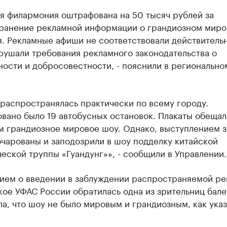
я филармония оштрафована на 50 тысяч рублей за
ранение рекламной информации о грандиозном миро
. Рекламные афиши не соответствовали действительн
рушали требования рекламного законодательства о
ости и добросовестности, - пояснили в регионально
распространялась практически по всему городу.
вано было 19 автобусных остановок. Плакаты обещал
м грандиозное мировое шоу. Однако, выступлением 
чарованы и заподозрили в шоу подделку китайской
еской труппы «Гуандунг»», - сообщили в Управлении.
нием о введении в заблуждении распространяемой р
ое УФАС России обратилась одна из зрительниц бале
а, что шоу не было мировым и грандиозным, как ука