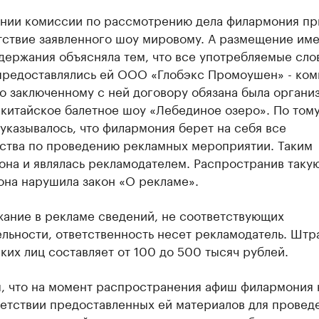
ании комиссии по рассмотрению дела филармония пр
тствие заявленного шоу мировому. А размещение им
держания объясняла тем, что все употребляемые сло
предоставлялись ей ООО «Глобэкс Промоушен» - ком
о заключенному с ней договору обязана была организ
китайское балетное шоу «Лебединое озеро». По том
указывалось, что филармония берет на себя все
ьства по проведению рекламных мероприятии. Таким
она и являлась рекламодателем. Распространив таку
она нарушила закон «О рекламе».
жание в рекламе сведений, не соответствующих
льности, ответственность несет рекламодатель. Штр
их лиц составляет от 100 до 500 тысяч рублей.
я, что на момент распространения афиш филармония 
ветствии предоставленных ей материалов для провед