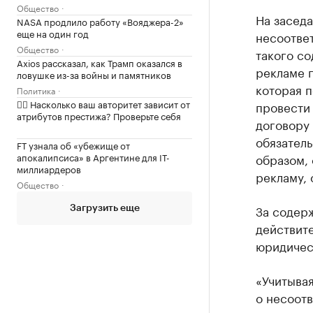
Общество
На засед
NASA продлило работу «Вояджера-2»
еще на один год
несоотве
Общество
такого со
Axios рассказал, как Трамп оказался в
рекламе 
ловушке из-за войны и памятников
которая п
Политика
✍🏻 Насколько ваш авторитет зависит от
провести 
атрибутов престижа? Проверьте себя
договору 
обязател
FT узнала об «убежище от
апокалипсиса» в Аргентине для IT-
образом, 
миллиардеров
рекламу, 
Общество
За содер
Загрузить еще
действите
юридическ
«Учитыва
о несоот