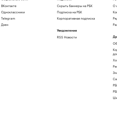
ВКонтакте
Скрыть баннеры на РБК
О 
Одноклассники
Подписка на РБК
Ко
Telegram
Корпоративная подписка
Ре
Дзен
Ра
Уведомления
RSS Новости
Др
Об
Ко
до
Хо
Ре
Зн
Са
РБ
РБ
Шк