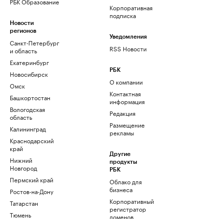
РБК Образование
Корпоративная
подписка
Новости
регионов
Уведомления
Санкт-Петербург
RSS Новости
и область
Екатеринбург
РБК
Новосибирск
О компании
Омск
Контактная
Башкортостан
информация
Вологодская
Редакция
область
Размещение
Калининград
рекламы
Краснодарский
край
Другие
Нижний
продукты
Новгород
РБК
Пермский край
Облако для
бизнеса
Ростов-на-Дону
Корпоративный
Татарстан
регистратор
Тюмень
доменов