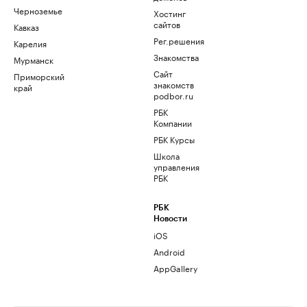
Черноземье
Хостинг
сайтов
Кавказ
Рег.решения
Карелия
Знакомства
Мурманск
Сайт
Приморский
знакомств
край
podbor.ru
РБК
Компании
РБК Курсы
Школа
управления
РБК
РБК
Новости
iOS
Android
AppGallery