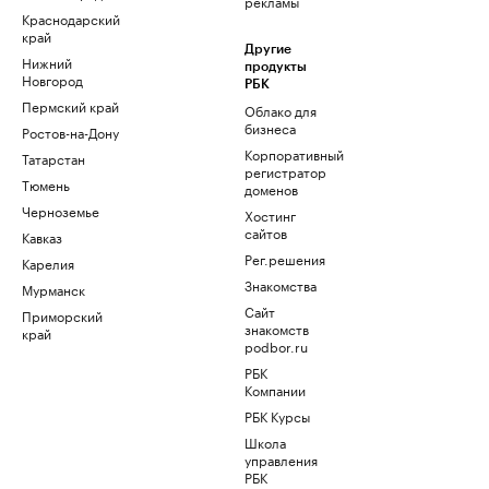
рекламы
Краснодарский
край
Другие
Нижний
продукты
Новгород
РБК
Пермский край
Облако для
бизнеса
Ростов-на-Дону
Корпоративный
Татарстан
регистратор
Тюмень
доменов
Черноземье
Хостинг
сайтов
Кавказ
Рег.решения
Карелия
Знакомства
Мурманск
Сайт
Приморский
знакомств
край
podbor.ru
РБК
Компании
РБК Курсы
Школа
управления
РБК