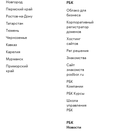
Новгород
РБК
Пермский край
Облако для
бизнеса
Ростов-на-Дону
Корпоративный
Татарстан
регистратор
Тюмень
доменов
Черноземье
Хостинг
сайтов
Кавказ
Рег.решения
Карелия
Знакомства
Мурманск
Сайт
Приморский
знакомств
край
podbor.ru
РБК
Компании
РБК Курсы
Школа
управления
РБК
РБК
Новости