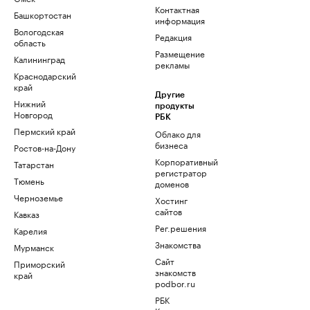
Контактная
Башкортостан
информация
Вологодская
Редакция
область
Размещение
Калининград
рекламы
Краснодарский
край
Другие
Нижний
продукты
Новгород
РБК
Пермский край
Облако для
бизнеса
Ростов-на-Дону
Корпоративный
Татарстан
регистратор
Тюмень
доменов
Черноземье
Хостинг
сайтов
Кавказ
Рег.решения
Карелия
Знакомства
Мурманск
Сайт
Приморский
знакомств
край
podbor.ru
РБК