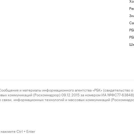
Хо
Ре
Зн
Са
РБ
РБ
Шк
ения и материалы информационного агентства «РБК» (свидетельство о 
овых коммуникаций (Роскомнадзор) 09.12.2015 за номером ИА №ФС77-63848) 
 связи, информационных технологий и массовых коммуникаций (Роскомнадз
нажмите Ctrl + Enter