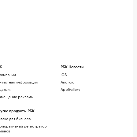
К
РБК Новости
компании
iOS
нтактная информация
Android
дакция
AppGallery
змещение рекламы
угие продукты РБК
лако для бизнеса
рпоративный регистратор
менов