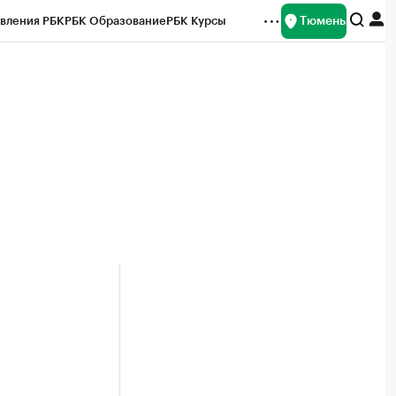
Тюмень
вления РБК
РБК Образование
РБК Курсы
рейтинги
Франшизы
Газета
Спецпроекты СПб
ты
й