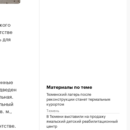
кого
тстве
 для
енные
дведен
Материалы по теме
Тюменский лагерь после
ьная.
реконструкции станет термальным
льный
курортом
. м.,
Тюмень
В Тюмени выставили на продажу
ямальский детский реабилитационный
тстве.
центр