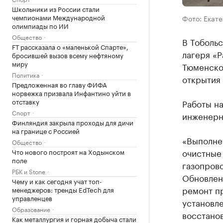
Школьники из России стали
чемпионами Международной
Фото: Екат
олимпиады по ИИ
Общество
В Тоболь
FT рассказала о «маленькой Спарте»,
лагеря «
бросившей вызов всему нефтяному
миру
Тюменской
Политика
открытия 
Предложенная во главу ФИФА
норвежка призвала Инфантино уйти в
отставку
Работы на
Спорт
инженерны
Финляндия закрыла проходы для дичи
на границе с Россией
«Выполне
Общество
очистные
Что нового построят на Ходынском
поле
газопрово
РБК и Stone
Обновлены
Чему и как сегодня учат топ-
ремонт п
менеджеров: тренды EdTech для
управленцев
установл
Образование
восстанов
Как металлургия и горная добыча стали