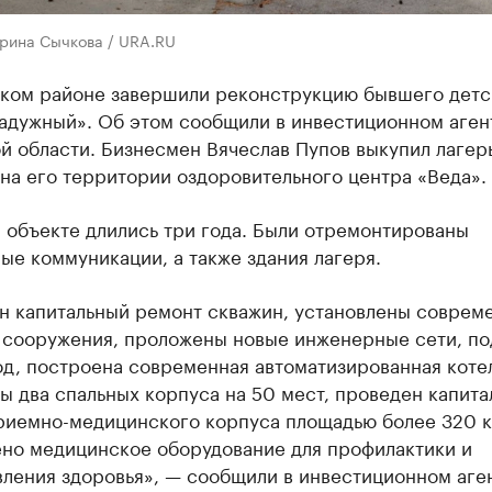
ерина Сычкова / URA.RU
ском районе завершили реконструкцию бывшего детс
Радужный». Об этом сообщили в инвестиционном аген
 области. Бизнесмен Вячеслав Пупов выкупил лагерь
на его территории оздоровительного центра «Веда».
 объекте длились три года. Были отремонтированы
е коммуникации, а также здания лагеря.
н капитальный ремонт скважин, установлены соврем
 сооружения, проложены новые инженерные сети, по
д, построена современная автоматизированная котел
 два спальных корпуса на 50 мест, проведен капита
риемно-медицинского корпуса площадью более 320 кв
ено медицинское оборудование для профилактики и
ления здоровья», — сообщили в инвестиционном аген