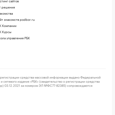
стинг сайтов
г.решения
акомства
йт знакомств podbor.ru
К Компании
К Курсы
ола управления РБК
регистрации средства массовой информации выдано Федеральной
и сетевого издания «РБК» (свидетельство о регистрации средства
ор) 03.12.2021 за номером ЭЛ №ФС77-82385) сопровождаются