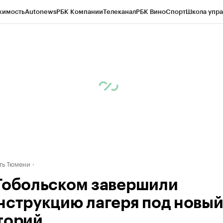
жимость
Autonews
РБК Компании
Телеканал
РБК Вино
Спорт
Школа упра
ипто
РБК Бизнес-среда
Дискуссионный клуб
Исследования
Кредитные 
Экономика
Бизнес
Технологии и медиа
Финансы
Рынок наличной валю
ть Тюмени
Тобольском завершили
нструкцию лагеря под новы
торий