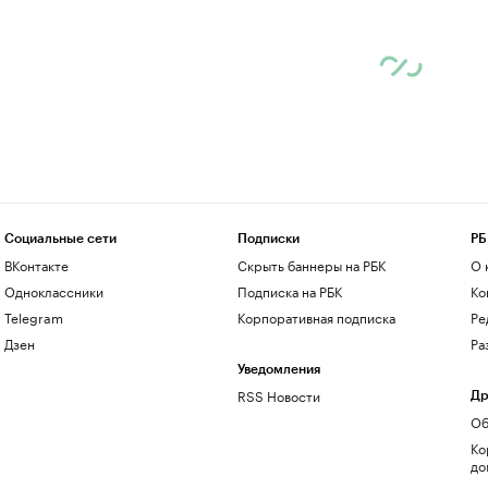
Социальные сети
Подписки
РБ
ВКонтакте
Скрыть баннеры на РБК
О 
Одноклассники
Подписка на РБК
Ко
Telegram
Корпоративная подписка
Ре
Дзен
Ра
Уведомления
RSS Новости
Др
Об
Ко
до