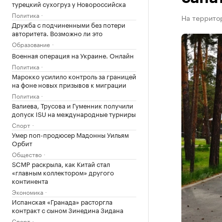
турецкий сухогруз у Новороссийска
Политика
На территор
Дружба с подчиненными без потери
авторитета. Возможно ли это
Образование
Военная операция на Украине. Онлайн
Политика
Марокко усилило контроль за границей
на фоне новых призывов к миграции
Политика
Валиева, Трусова и Гуменник получили
допуск ISU на международные турниры
Спорт
Умер поп-продюсер Мадонны Уильям
Орбит
Общество
SCMP раскрыла, как Китай стал
«главным коллектором» другого
континента
Экономика
Испанская «Гранада» расторгла
контракт с сыном Зинедина Зидана
Спорт