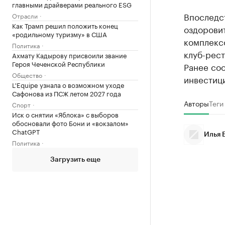
главными драйверами реального ESG
Впоследст
Отрасли
Как Трамп решил положить конец
оздорови
«родильному туризму» в США
комплекс
Политика
клуб-рест
Ахмату Кадырову присвоили звание
Героя Чеченской Республики
Ранее со
Общество
инвестици
L'Equipe узнала о возможном уходе
Сафонова из ПСЖ летом 2027 года
Авторы
Теги
Спорт
Иск о снятии «Яблока» с выборов
обосновали фото Бони и «вокзалом»
ChatGPT
Илья 
Политика
Загрузить еще