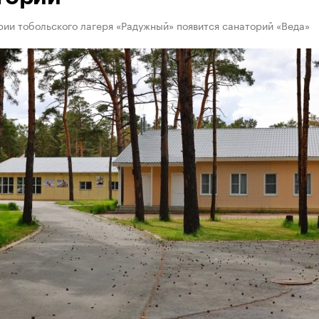
ии тобольского лагеря «Радужный» появится санаторий «Веда»