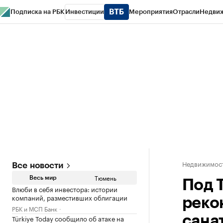
Подписка на РБК
Инвестиции
Мероприятия
Отрасли
Недви
РБК Life
Тренды
Визионеры
Национальные проекты
Город
Стиль
Кр
Конференции СПб
Спецпроекты
Проверка контрагентов
Политика
Недвижимос
Все новости
Тюмень
Весь мир
Под 
Влюби в себя инвестора: истории
компаний, разместивших облигации
реко
РБК и МСП Банк
Türkiye Today сообщило об атаке на
сана