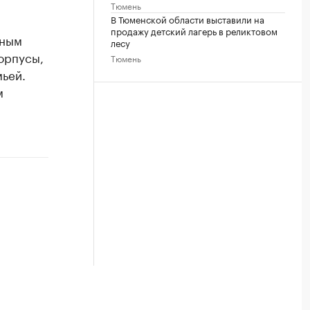
Тюмень
В Тюменской области выставили на
продажу детский лагерь в реликтовом
нным
лесу
орпусы,
Тюмень
мьей.
м