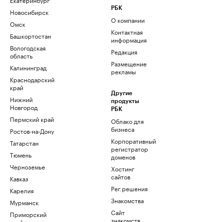
РБК
Новосибирск
О компании
Омск
Контактная
Башкортостан
информация
Вологодская
Редакция
область
Размещение
Калининград
рекламы
Краснодарский
край
Другие
Нижний
продукты
Новгород
РБК
Пермский край
Облако для
бизнеса
Ростов-на-Дону
Корпоративный
Татарстан
регистратор
Тюмень
доменов
Черноземье
Хостинг
сайтов
Кавказ
Рег.решения
Карелия
Знакомства
Мурманск
Сайт
Приморский
знакомств
край