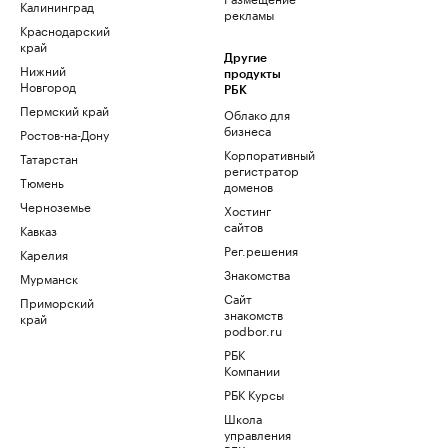
Калининград
рекламы
Краснодарский
край
Другие
Нижний
продукты
Новгород
РБК
Пермский край
Облако для
бизнеса
Ростов-на-Дону
Корпоративный
Татарстан
регистратор
Тюмень
доменов
Черноземье
Хостинг
сайтов
Кавказ
Рег.решения
Карелия
Знакомства
Мурманск
Сайт
Приморский
знакомств
край
podbor.ru
РБК
Компании
РБК Курсы
Школа
управления