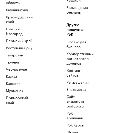
область
Размещение
Калининград
рекламы
Краснодарский
край
Другие
Нижний
продукты
Новгород
РБК
Пермский край
Облако для
бизнеса
Ростов-на-Дону
Корпоративный
Татарстан
регистратор
Тюмень
доменов
Черноземье
Хостинг
сайтов
Кавказ
Рег.решения
Карелия
Знакомства
Мурманск
Сайт
Приморский
знакомств
край
podbor.ru
РБК
Компании
РБК Курсы
Школа