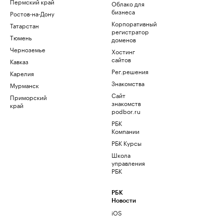
Пермский край
Облако для
бизнеса
Ростов-на-Дону
Корпоративный
Татарстан
регистратор
Тюмень
доменов
Черноземье
Хостинг
сайтов
Кавказ
Рег.решения
Карелия
Знакомства
Мурманск
Сайт
Приморский
знакомств
край
podbor.ru
РБК
Компании
РБК Курсы
Школа
управления
РБК
РБК
Новости
iOS