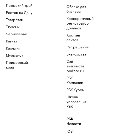
Пермский край
Облако для
бизнеса
Ростов-на-Дону
Корпоративный
Татарстан
регистратор
Тюмень
доменов
Черноземье
Хостинг
сайтов
Кавказ
Рег.решения
Карелия
Знакомства
Мурманск
Сайт
Приморский
знакомств
край
podbor.ru
РБК
Компании
РБК Курсы
Школа
управления
РБК
РБК
Новости
iOS