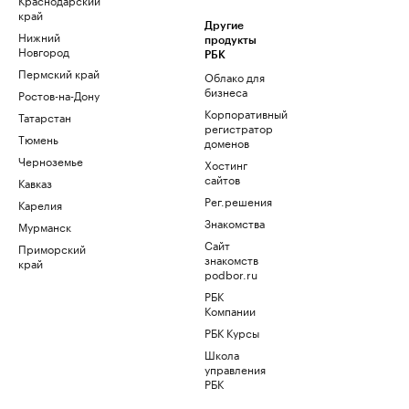
край
Другие
Нижний
продукты
Новгород
РБК
Пермский край
Облако для
бизнеса
Ростов-на-Дону
Корпоративный
Татарстан
регистратор
Тюмень
доменов
Черноземье
Хостинг
сайтов
Кавказ
Рег.решения
Карелия
Знакомства
Мурманск
Сайт
Приморский
знакомств
край
podbor.ru
РБК
Компании
РБК Курсы
Школа
управления
РБК