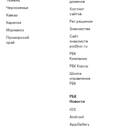
доменов
Черноземье
Хостинг
сайтов
Кавказ
Рег.решения
Карелия
Знакомства
Мурманск
Сайт
Приморский
знакомств
край
podbor.ru
РБК
Компании
РБК Курсы
Школа
управления
РБК
РБК
Новости
iOS
Android
AppGallery