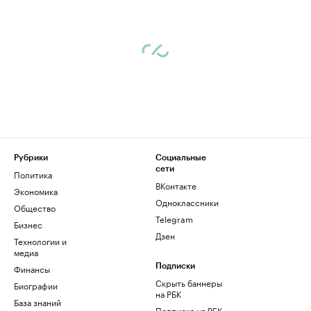
Рубрики
Социальные
сети
Политика
ВКонтакте
Экономика
Одноклассники
Общество
Telegram
Бизнес
Дзен
Технологии и
медиа
Финансы
Подписки
Скрыть баннеры
Биографии
на РБК
База знаний
Подписка на РБК