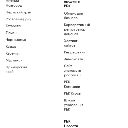
Нижний
продукты
Новгород
РБК
Пермский край
Облако для
бизнеса
Ростов-на-Дону
Корпоративный
Татарстан
регистратор
Тюмень
доменов
Черноземье
Хостинг
сайтов
Кавказ
Рег.решения
Карелия
Знакомства
Мурманск
Сайт
Приморский
знакомств
край
podbor.ru
РБК
Компании
РБК Курсы
Школа
управления
РБК
РБК
Новости