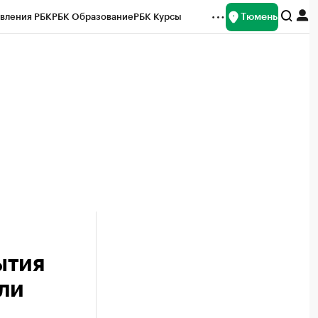
Тюмень
вления РБК
РБК Образование
РБК Курсы
рейтинги
Франшизы
Газета
Спецпроекты СПб
ты
ытия
ли