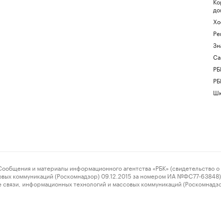
Ко
до
Хо
Ре
Зн
Са
РБ
РБ
Шк
ения и материалы информационного агентства «РБК» (свидетельство о 
овых коммуникаций (Роскомнадзор) 09.12.2015 за номером ИА №ФС77-63848) 
 связи, информационных технологий и массовых коммуникаций (Роскомнадз