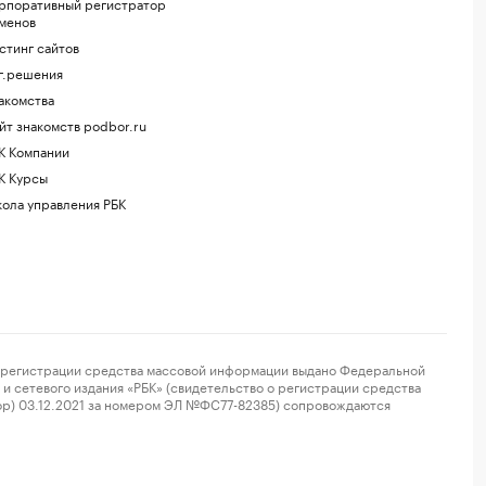
рпоративный регистратор
менов
стинг сайтов
г.решения
акомства
йт знакомств podbor.ru
К Компании
К Курсы
ола управления РБК
регистрации средства массовой информации выдано Федеральной
и сетевого издания «РБК» (свидетельство о регистрации средства
ор) 03.12.2021 за номером ЭЛ №ФС77-82385) сопровождаются