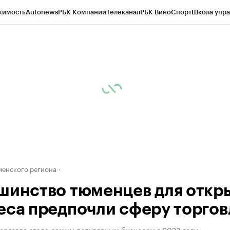
жимость
Autonews
РБК Компании
Телеканал
РБК Вино
Спорт
Школа упра
ипто
РБК Бизнес-среда
Дискуссионный клуб
Исследования
Кредитные 
Экономика
Бизнес
Технологии и медиа
Финансы
Рынок наличной валю
енского региона
шинство тюменцев для откр
еса предпочли сферу торгов
торговля стала самым популярным бизнесом в 2023 году