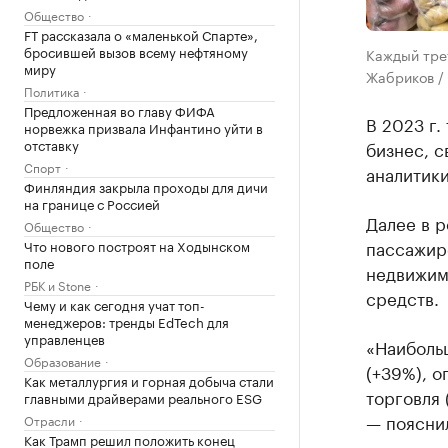
Общество
FT рассказала о «маленькой Спарте»,
бросившей вызов всему нефтяному
Каждый тре
миру
Жабриков /
Политика
Предложенная во главу ФИФА
В 2023 г
норвежка призвала Инфантино уйти в
отставку
бизнес, с
Спорт
аналитик
Финляндия закрыла проходы для дичи
на границе с Россией
Далее в р
Общество
пассажир
Что нового построят на Ходынском
поле
недвижим
РБК и Stone
средств.
Чему и как сегодня учат топ-
менеджеров: тренды EdTech для
управленцев
«Наиболь
Образование
(+39%), 
Как металлургия и горная добыча стали
торговля 
главными драйверами реального ESG
— пояснил
Отрасли
Как Трамп решил положить конец