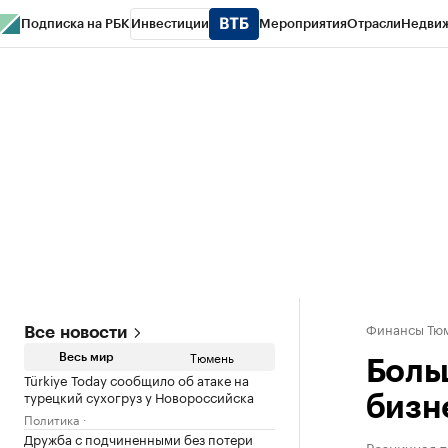
Подписка на РБК
Инвестиции
Мероприятия
Отрасли
Недви
РБК Life
Тренды
Визионеры
Национальные проекты
Город
Стиль
Кр
Конференции СПб
Спецпроекты
Проверка контрагентов
Политика
Финансы Тюм
Все новости
Тюмень
Весь мир
Боль
Türkiye Today сообщило об атаке на
турецкий сухогруз у Новороссийска
бизн
Политика
Дружба с подчиненными без потери
Розничная 