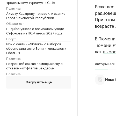
«родильному туризму» в США
Реже все
Политика
радиовещ
Ахмату Кадырову присвоили звание
Героя Чеченской Республики
При этом
Общество
возрасте 
L'Equipe узнала о возможном уходе
Сафонова из ПСЖ летом 2027 года
В Тюмени 
Спорт
Иск о снятии «Яблока» с выборов
Тюмени Ру
обосновали фото Бони и «вокзалом»
лет
выро
ChatGPT
Политика
Навроцкий связал помощь Киеву с
Авторы
Теги
отказом «от флагов Бандеры»
Политика
Илья 
Загрузить еще