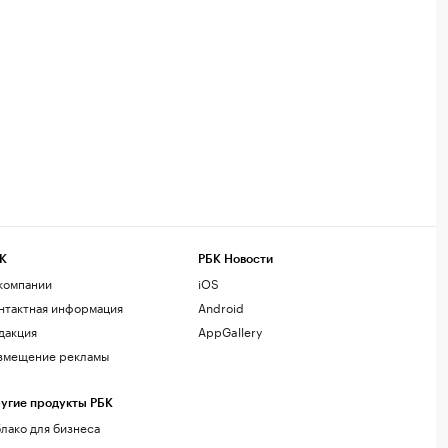
К
РБК Новости
компании
iOS
нтактная информация
Android
дакция
AppGallery
змещение рекламы
угие продукты РБК
лако для бизнеса