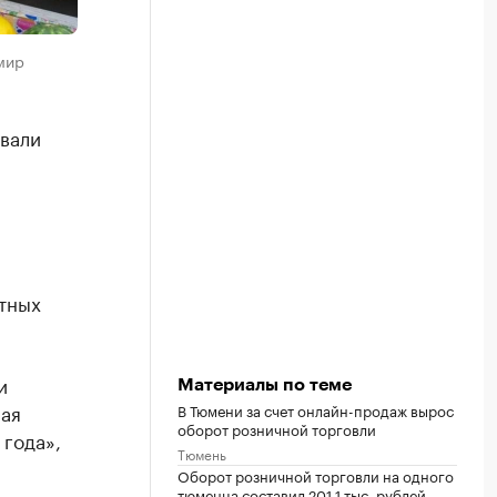
мир
вали
тных
и
Материалы по теме
ая
В Тюмени за счет онлайн-продаж вырос
оборот розничной торговли
 года»,
Тюмень
Оборот розничной торговли на одного
тюменца составил 201,1 тыс. рублей