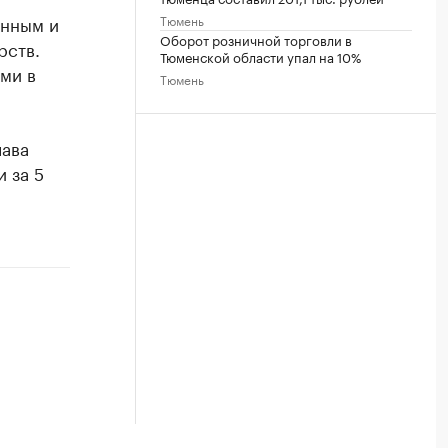
Тюмень
онным и
Оборот розничной торговли в
рств.
Тюменской области упал на 10%
ми в
Тюмень
лава
 за 5