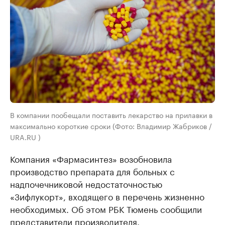
В компании пообещали поставить лекарство на прилавки в
максимально короткие сроки (Фото: Владимир Жабриков /
URA.RU )
Компания «Фармасинтез» возобновила
производство препарата для больных с
надпочечниковой недостаточностью
«Зифлукорт», входящего в перечень жизненно
необходимых. Об этом РБК Тюмень сообщили
представители производителя.