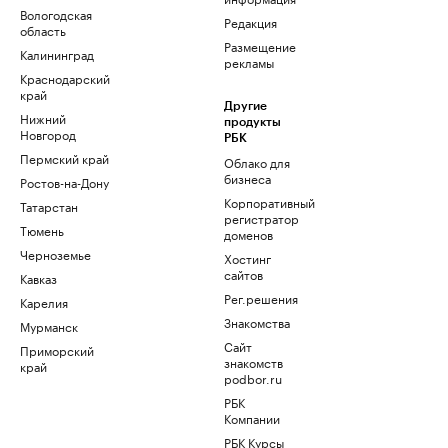
Вологодская
Редакция
область
Размещение
Калининград
рекламы
Краснодарский
край
Другие
Нижний
продукты
Новгород
РБК
Пермский край
Облако для
бизнеса
Ростов-на-Дону
Корпоративный
Татарстан
регистратор
Тюмень
доменов
Черноземье
Хостинг
сайтов
Кавказ
Рег.решения
Карелия
Знакомства
Мурманск
Сайт
Приморский
знакомств
край
podbor.ru
РБК
Компании
РБК Курсы