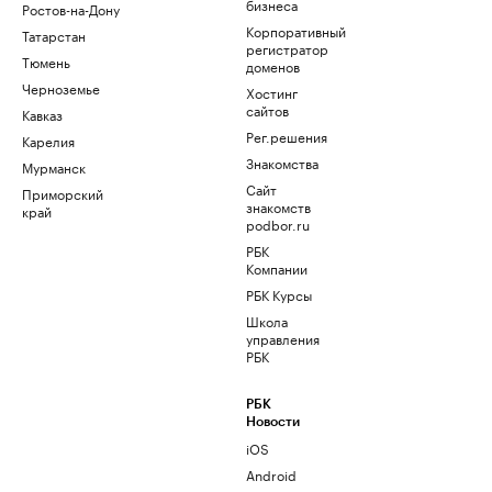
бизнеса
Ростов-на-Дону
Корпоративный
Татарстан
регистратор
Тюмень
доменов
Черноземье
Хостинг
сайтов
Кавказ
Рег.решения
Карелия
Знакомства
Мурманск
Сайт
Приморский
знакомств
край
podbor.ru
РБК
Компании
РБК Курсы
Школа
управления
РБК
РБК
Новости
iOS
Android