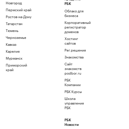
Новгород
РБК
Пермский край
Облако для
бизнеса
Ростов-на-Дону
Корпоративный
Татарстан
регистратор
Тюмень
доменов
Черноземье
Хостинг
сайтов
Кавказ
Рег.решения
Карелия
Знакомства
Мурманск
Сайт
Приморский
знакомств
край
podbor.ru
РБК
Компании
РБК Курсы
Школа
управления
РБК
РБК
Новости