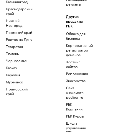
Калининград
рекламы
Краснодарский
край
Другие
Нижний
продукты
Новгород
РБК
Пермский край
Облако для
бизнеса
Ростов-на-Дону
Корпоративный
Татарстан
регистратор
Тюмень
доменов
Черноземье
Хостинг
сайтов
Кавказ
Рег.решения
Карелия
Знакомства
Мурманск
Сайт
Приморский
знакомств
край
podbor.ru
РБК
Компании
РБК Курсы
Школа
управления