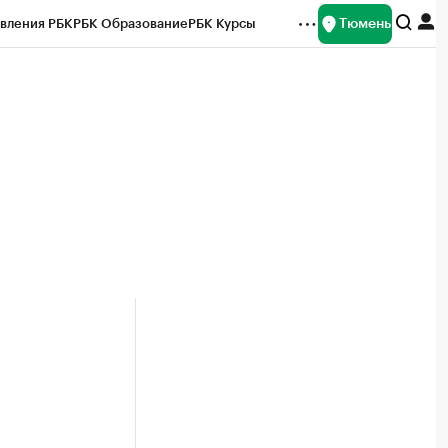
Тюмень
вления РБК
РБК Образование
РБК Курсы
рейтинги
Франшизы
Газета
Спецпроекты СПб
ты