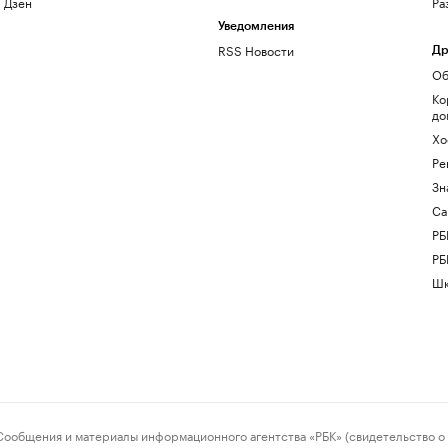
Дзен
Ра
Уведомления
RSS Новости
Др
Об
Ко
до
Хо
Ре
Зн
Са
РБ
РБ
Шк
ения и материалы информационного агентства «РБК» (свидетельство о 