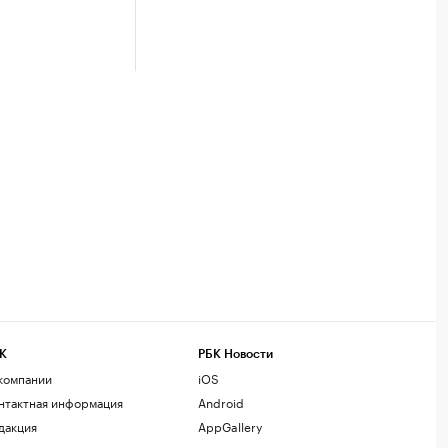
К
РБК Новости
компании
iOS
нтактная информация
Android
дакция
AppGallery