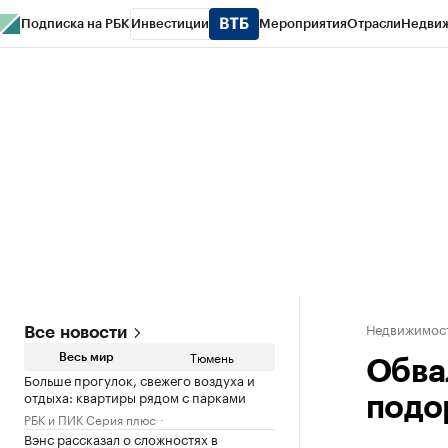
Подписка на РБК
Инвестиции
Мероприятия
Отрасли
Недви
РБК Life
Тренды
Визионеры
Национальные проекты
Город
Стиль
Кр
Конференции СПб
Спецпроекты
Проверка контрагентов
Политика
Недвижимос
Все новости
Тюмень
Весь мир
Обва
Больше прогулок, свежего воздуха и
отдыха: квартиры рядом с парками
подо
РБК и ПИК Серия плюс
Вэнс рассказал о сложностях в