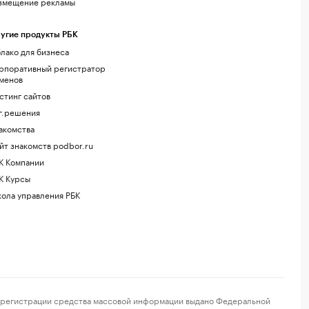
змещение рекламы
угие продукты РБК
лако для бизнеса
рпоративный регистратор
менов
стинг сайтов
г.решения
акомства
йт знакомств podbor.ru
К Компании
К Курсы
ола управления РБК
регистрации средства массовой информации выдано Федеральной