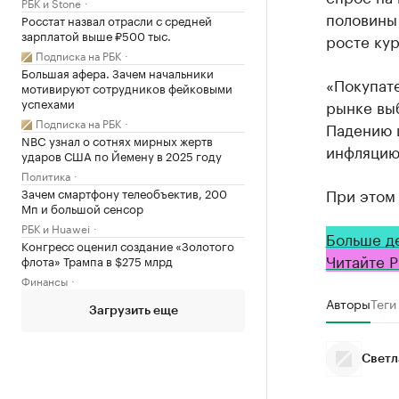
РБК и Stone
половины 
Росстат назвал отрасли с средней
зарплатой выше ₽500 тыс.
росте кур
Подписка на РБК
Большая афера. Зачем начальники
«Покупaт
мотивируют сотрудников фейковыми
успехами
рынке вы
Подписка на РБК
Пaдению 
NBC узнал о сотнях мирных жертв
инфляцию
ударов США по Йемену в 2025 году
Политика
При этом 
Зачем смартфону телеобъектив, 200
Мп и большой сенсор
РБК и Huawei
Больше д
Конгресс оценил создание «Золотого
Читайте Р
флота» Трампа в $275 млрд
Финансы
Авторы
Теги
Загрузить еще
Светл