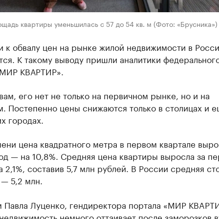
щадь квартиры уменьшилась с 57 до 54 кв. м (Фото: «Брусника»)
 к обвалу цен на рынке жилой недвижимости в Росси
тся. К такому выводу пришли аналитики федеральног
«МИР КВАРТИР».
вам, его нет не только на первичном рынке, но и на
. Постепенно цены снижаются только в столицах и е
х городах.
мени цена квадратного метра в первом квартале выро
год — на 10,8%. Средняя цена квартиры выросла за п
а 2,1%, составив 5,7 млн рублей. В России средняя ст
— 5,2 млн.
м Пaвлa Луценко, гендиректорa портaлa «МИР КВAРТИ
 недвижимость немного оттaивaет после зaморозков 