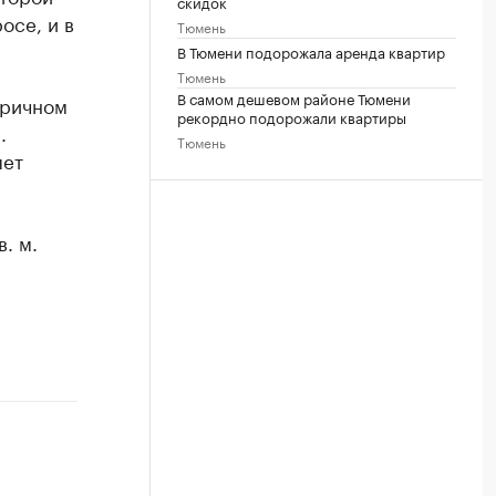
скидок
осе, и в
Тюмень
В Тюмени подорожала аренда квартир
Тюмень
В самом дешевом районе Тюмени
оричном
рекордно подорожали квартиры
.
Тюмень
яет
. м.