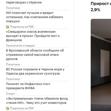
переговорах с Ираном
Прирост с
Политика
2,9%
ИИ помогает лучшим и вредит
остальным. Как компаниям избежать
ловушки
Подписка на РБК
«Смешарики сквозь вселенные»
выходят в прокат. Пройдите тест о
франшизе
Технологии и медиа
В Ярославской области сообщили об
отражении самой массовой атаки
дронов
Политика
ВС России поразили в Черном море у
Одессы два украинских сухогруза
Политика
Покинет ли Инфантино пост
президента ФИФА
Спорт
«Экстремальные» плечи обвалили фонд
«гения ИИ». Чему это учит инвесторов
Подписка на РБК