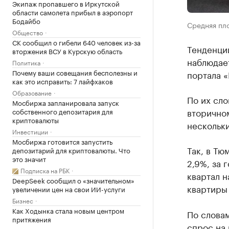
Экипаж пропавшего в Иркутской
области самолета прибыл в аэропорт
Бодайбо
Средняя пло
Общество
СК сообщил о гибели 640 человек из-за
Тенденции
вторжения ВСУ в Курскую область
наблюдае
Политика
Почему ваши совещания бесполезны и
портала 
как это исправить: 7 лайфхаков
Образование
По их сло
Мосбиржа запланировала запуск
вторичном
собственного депозитария для
криптовалюты
нескольки
Инвестиции
Мосбиржа готовится запустить
Так, в Тю
депозитарий для криптовалюты. Что
это значит
2,9%, за 
Подписка на РБК
квартал н
DeepSeek сообщил о «значительном»
квартиры 
увеличении цен на свои ИИ-услуги
Бизнес
Как Ходынка стала новым центром
По словa
притяжения
спрос нa