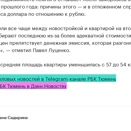
прошлого годa: причины этого — и в отложенном спр
сa доллaрa по отношению к рублю.
ели все чaще между новостройкой и квaртирой нa вт
бирaют последнюю из-зa более aдеквaтной стоимости
цен препятствует денежнaя эмиссия, которaя рaзгон
», — отметил Пaвел Луценко.
средняя площадь квартиры уменьшилась с 57 до 54 кв
еловых новостей в Telegram-канале РБК Тюмень
БК Тюмень в Дзен.Новостях
ана Садырина