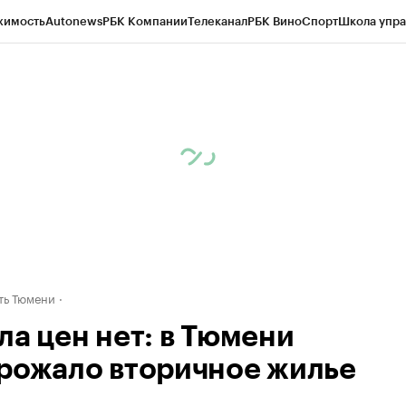
жимость
Autonews
РБК Компании
Телеканал
РБК Вино
Спорт
Школа упра
ипто
РБК Бизнес-среда
Дискуссионный клуб
Исследования
Кредитные 
Экономика
Бизнес
Технологии и медиа
Финансы
Рынок наличной валю
ть Тюмени
ла цен нет: в Тюмени
рожало вторичное жилье