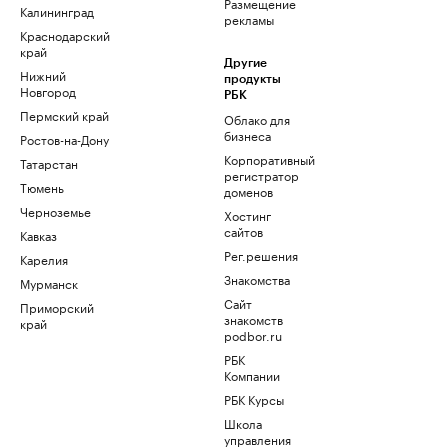
Размещение
Калининград
рекламы
Краснодарский
край
Другие
Нижний
продукты
Новгород
РБК
Пермский край
Облако для
бизнеса
Ростов-на-Дону
Корпоративный
Татарстан
регистратор
Тюмень
доменов
Черноземье
Хостинг
сайтов
Кавказ
Рег.решения
Карелия
Знакомства
Мурманск
Сайт
Приморский
знакомств
край
podbor.ru
РБК
Компании
РБК Курсы
Школа
управления