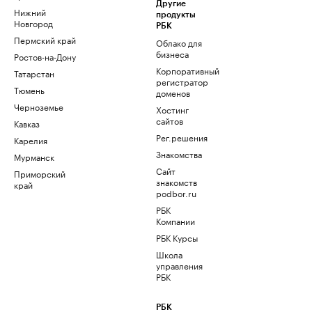
Другие
Нижний
продукты
Новгород
РБК
Пермский край
Облако для
бизнеса
Ростов-на-Дону
Корпоративный
Татарстан
регистратор
Тюмень
доменов
Черноземье
Хостинг
сайтов
Кавказ
Рег.решения
Карелия
Знакомства
Мурманск
Сайт
Приморский
знакомств
край
podbor.ru
РБК
Компании
РБК Курсы
Школа
управления
РБК
РБК