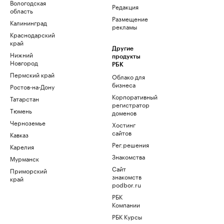
Вологодская
Редакция
область
Размещение
Калининград
рекламы
Краснодарский
край
Другие
Нижний
продукты
Новгород
РБК
Пермский край
Облако для
бизнеса
Ростов-на-Дону
Корпоративный
Татарстан
регистратор
Тюмень
доменов
Черноземье
Хостинг
сайтов
Кавказ
Рег.решения
Карелия
Знакомства
Мурманск
Сайт
Приморский
знакомств
край
podbor.ru
РБК
Компании
РБК Курсы