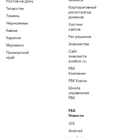
Ростов-на-Дону
Корпоративный
Татарстан
регистратор
Тюмень
доменов
Черноземье
Хостинг
сайтов
Кавказ
Рег.решения
Карелия
Знакомства
Мурманск
Сайт
Приморский
знакомств
край
podbor.ru
РБК
Компании
РБК Курсы
Школа
управления
РБК
РБК
Новости
iOS
Android