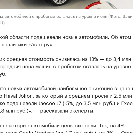
а автомобилей с пробегом осталась на уровне июня (Фото: Вад
RU)
кой области подешевели новые автомобили. Об этом
аналитики «Авто.ру».
их средняя стоимость снизилась на 13% — до 3,4 млн 
 средняя цена машин с пробегом осталась на уровне
уб.
нте новых автомобилей наибольшее снижение в цене 
 Haval Jolion, за который в среднем просили 2,5 млн
кже подешевели Jaecoo J7 (-5%, до 3,5 млн руб.) и Exe
5,3 млн руб.)», — рассказали эксперты.
 некоторые автомобили цены выросли. Так, на 4%
ь цена Geely Monjaro (до 4,7 млн руб.), на 3% — Om