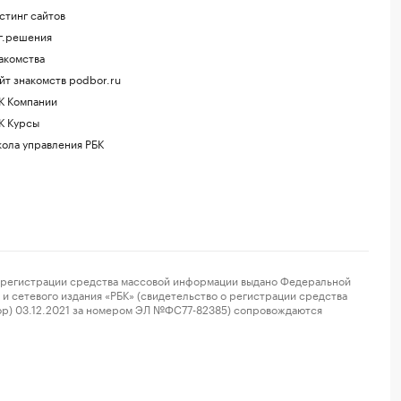
стинг сайтов
г.решения
акомства
йт знакомств podbor.ru
К Компании
К Курсы
ола управления РБК
регистрации средства массовой информации выдано Федеральной
и сетевого издания «РБК» (свидетельство о регистрации средства
ор) 03.12.2021 за номером ЭЛ №ФС77-82385) сопровождаются