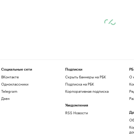
Социальные сети
Подписки
РБ
ВКонтакте
Скрыть баннеры на РБК
О 
Одноклассники
Подписка на РБК
Ко
Telegram
Корпоративная подписка
Ре
Дзен
Ра
Уведомления
RSS Новости
Др
Об
Ко
до