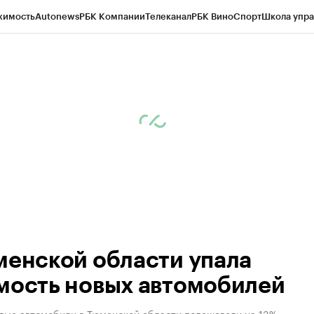
жимость
Autonews
РБК Компании
Телеканал
РБК Вино
Спорт
Школа упра
ипто
РБК Бизнес-среда
Дискуссионный клуб
Исследования
Кредитные 
Экономика
Бизнес
Технологии и медиа
Финансы
Рынок наличной валю
менской области упала
мость новых автомобилей
овые автомобили в Тюменской области подешевели на 13%