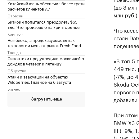
Китайский юань обеспечил более трети
(до 3 млн 
расчетов клиентов А7
млн руб.)
Отрасли
Биткоин попытался преодолеть $65
тыс. Что произошло на крипторынке
Что каса
Крипто
стали Dat
Не яблоко, а предсказуемость: как
подешеве
технологии меняют рынок Fresh Food
Тренды
Синоптики предупредили москвичей о
«В топ-5 
дождях в четверг и пятницу
449 тыс. 
Общество
(-7%, до 4
Атаки и эвакуации на объектах
Wildberries. Главное на 6 августа
Skoda Octa
Бизнес
первого п
добавили 
Загрузить еще
При этом 
BMW X3 G0
III (+9%, 
(+7,5%, 2,