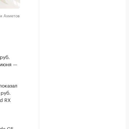
им Ахметов
руб.
 июня —
показал
 руб.
ed RX
oda C5