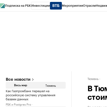
Подписка на РБК
Инвестиции
Мероприятия
Отрасли
Недви
РБК Life
Тренды
Визионеры
Национальные проекты
Город
Стиль
Кр
Конференции СПб
Спецпроекты
Проверка контрагентов
Политика
Тюмень
Все новости
Тюмень
Весь мир
В Тю
Как Газпромбанк перешел на
российскую систему управления
стои
базами данных
РБК и Postgres Pro
За месяц н