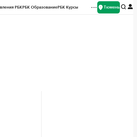
Тюмень
вления РБК
РБК Образование
РБК Курсы
рейтинги
Франшизы
Газета
Спецпроекты СПб
ты