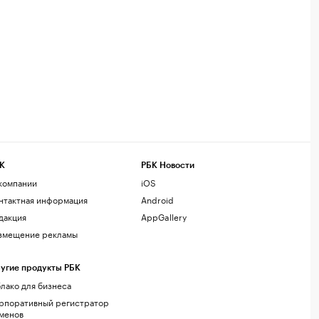
К
РБК Новости
компании
iOS
нтактная информация
Android
дакция
AppGallery
змещение рекламы
угие продукты РБК
лако для бизнеса
рпоративный регистратор
менов