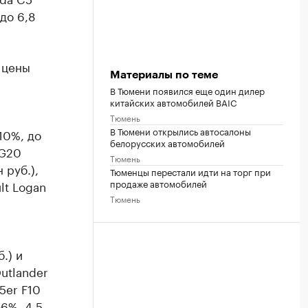
(до 6,8
 цены
Материалы по теме
В Тюмени появился еще один дилер
китайских автомобилей BAIC
Тюмень
В Тюмени открылись автосалоны
10%, до
белорусских автомобилей
 G20
Тюмень
 руб.),
Тюменцы перестали идти на торг при
продаже автомобилей
ult Logan
Тюмень
.) и
utlander
 5er F10
+6%, 4,5