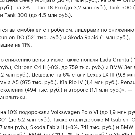
руб.), на 2% — Jac T8 Pro (до 3,2 млн руб.), Tank 500 
 и Tank 300 (до 4,5 млн руб.).
ется автомобилей с пробегом, лидерами по снижению
sun on-DO (521 тыс. руб.) и Skoda Rapid (1 млн руб.),
вшие на 11%.
по снижению цены в июле также попали Lada Granta (-
руб.), Citroen C4 II (-8%, до 759 тыс. руб.) и BMW 3er
,2 млн руб.). Дешевле на 6% стали Lexus LX III (9,8 млн
via A5 (975 тыс. руб.), Kia Rio IV (1,4 млн руб.), Rena
околения (494 тыс. руб.) и второго (1,1 млн руб.)», —
аналитики.
на 10% подорожали Volkswagen Polo VI (до 1,9 млн руб
1 (до 5,2 млн руб.). Также стали дороже Mitsubishi O
1,7 млн руб.), Skoda Fabia II (+8%, 741 тыс. руб.) и BMW
3 млн руб.), BMW 7er G11 (+7%, 5,7 млн руб.) и X5 F15 (