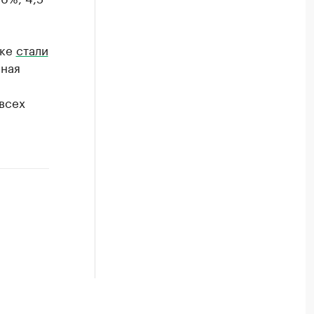
нке
стали
нная
м
всех