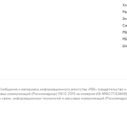
Хо
Ре
Зн
Са
РБ
РБ
Шк
ения и материалы информационного агентства «РБК» (свидетельство о 
овых коммуникаций (Роскомнадзор) 09.12.2015 за номером ИА №ФС77-63848) 
 связи, информационных технологий и массовых коммуникаций (Роскомнадз