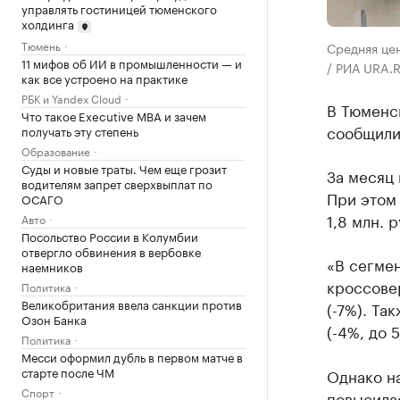
управлять гостиницей тюменского
холдинга
Тюмень
Средняя цен
11 мифов об ИИ в промышленности — и
/ РИА URA.
как все устроено на практике
РБК и Yandex Cloud
В Тюменс
Что такое Executive MBA и зачем
сообщили 
получать эту степень
Образование
Суды и новые траты. Чем еще грозит
За месяц 
водителям запрет сверхвыплат по
При этом
ОСАГО
1,8 млн. р
Авто
Посольство России в Колумбии
отвергло обвинения в вербовке
«В сегме
наемников
кроссовер
Политика
Великобритания ввела санкции против
(-7%). Та
Озон Банка
(-4%, до 
Политика
Месси оформил дубль в первом матче в
старте после ЧМ
Однако на
Спорт
повысилас