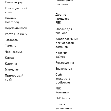
Калининград
рекламы
Краснодарский
край
Другие
Нижний
продукты
Новгород
РБК
Пермский край
Облако для
бизнеса
Ростов-на-Дону
Корпоративный
Татарстан
регистратор
Тюмень
доменов
Черноземье
Хостинг
сайтов
Кавказ
Рег.решения
Карелия
Знакомства
Мурманск
Сайт
Приморский
знакомств
край
podbor.ru
РБК
Компании
РБК Курсы
Школа
управления