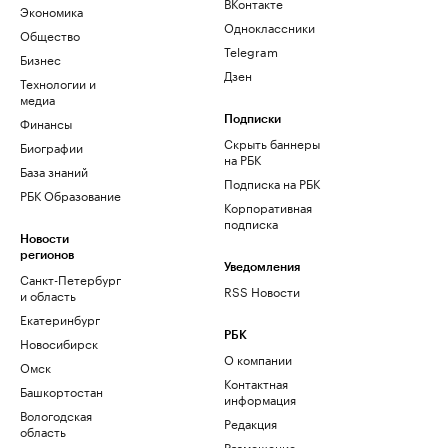
ВКонтакте
Экономика
Одноклассники
Общество
Telegram
Бизнес
Дзен
Технологии и
медиа
Финансы
Подписки
Скрыть баннеры
Биографии
на РБК
База знаний
Подписка на РБК
РБК Образование
Корпоративная
подписка
Новости
регионов
Уведомления
Санкт-Петербург
RSS Новости
и область
Екатеринбург
РБК
Новосибирск
О компании
Омск
Контактная
Башкортостан
информация
Вологодская
Редакция
область
Размещение