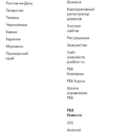
бизнеса
Ростов-на-Дону
Корпоративный
Татарстан
регистратор
Тюмень
доменов
Черноземье
Хостинг
сайтов
Кавказ
Рег.решения
Карелия
Знакомства
Мурманск
Сайт
Приморский
знакомств
край
podbor.ru
РБК
Компании
РБК Курсы
Школа
управления
РБК
РБК
Новости
iOS
Android